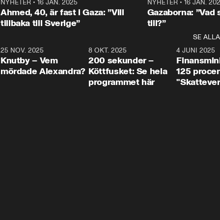
Centerpartiets
2
NYHETER
•
16 JAN. 2025
1:01
NYHETER
•
16 JAN. 20
Thand Ring till
Ahmed, 40, är fast i Gaza: ”Vill
Gazaborna: ”Vad s
tillbaka till Sverige”
till?”
SE ALLA
3
25 NOV. 2025
31:05
8 OKT. 2025
4:29
4 JUNI 2025
Knutby – Vem
200 sekunder –
Finansmin
mördade Alexandra?
Köttfusket: Se hela
125 procent
programmet här
"Skattever
viktig uppg