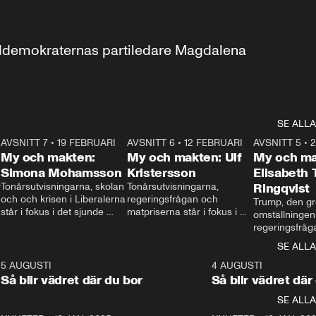
aldemokraternas partiledare Magdalena 
SE ALLA
7
AVSNITT 7
•
19 FEBRUARI
24:30
AVSNITT 6
•
12 FEBRUARI
27:30
AVSNITT 5
•
My och makten:
My och makten: Ulf
My och ma
Simona Mohamsson
Kristersson
Elisabeth
 
Tonårsutvisningarna, skolan 
Tonårsutvisningarna, 
Ringqvist
och och krisen i Liberalerna 
regeringsfrågan och 
Trump, den gr
står i fokus i det sjunde 
matpriserna står i fokus i 
omställningen
avsnittet av ”My och 
det sjätte avsnittet av ”My 
regeringsfråga
makten”. Se när 
och makten”. Se när 
centrum i det 
SE ALLA
Aftonbladets inrikespolitiska 
Aftonbladets inrikespolitiska 
avsnittet av ”
kommentator My 
kommentator My 
6
5 AUGUSTI
1:06
4 AUGUSTI
Makten”. Se nä
Rohwedder ställer 
Rohwedder ställer 
Så blir vädret där du bor
Så blir vädret där
Aftonbladets in
utbildnings- och 
statsminister Ulf Kristersson 
kommentator 
SE ALLA
integrationsminister Simona 
till svars.
Rohwedder stäl
Mohamsson till svars.