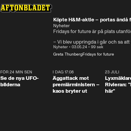
Köpte H&M-aktie – portas ändå
Nyheter
Fridays for future är på plats utan
– Vi blev uppringda i går och sa att v
Nyheter
•
03.05.24
•
99 sek
Greta Thunberg
Fridays for future
FÖR 24 MIN SEN
0:36
I DAG 17:08
0:37
23 JULI
Se de nya UFO-
Äggattack mot
Lyxmäklar
bilderna
premiärministern –
Rivieran: "
kaos bryter ut
här"