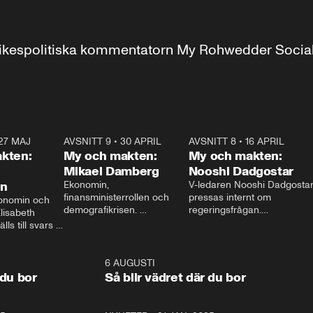
r inrikespolitiska kommentatorn My Rohwedder Soci
27 MAJ
3:51
AVSNITT 9
•
30 APRIL
24:00
AVSNITT 8
•
16 APRIL
25:1
kten:
My och makten:
My och makten:
Mikael Damberg
Nooshi Dadgostar
on
Ekonomin, 
V-ledaren Nooshi Dadgostar
finansministerrollen och 
pressas internt om 
onomin och 
demografikrisen. 
regeringsfrågan.

lisabeth 
Oppositionen ställs till svars 
I Aftonbladets 
ls till svars 
när Socialdemokraternas 
partiledarutfrågning ”My 
stern gästar 
Mikael Damberg gästar My 
och Makten” sätter hon ner 
My och Makten. 
och Makten. 
foten mot kritikerna:

1:06
6 AUGUSTI
1:0
– Vi ställer upp i val. Ska vi 
 du bor
Så blir vädret där du bor
vara med så sitter vi förstås 