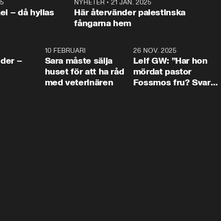
25
1:22
NYHETER
•
21 JAN. 2025
0:5
ael – då hyllas
Här återvänder palestinska
fångarna hem
4:24
10 FEBRUARI
4:13
26 NOV. 2025
8:1
der –
Sara måste sälja
Leif GW: ”Har hon
huset för att ha råd
mördat pastor
med veterinären
Fossmos fru? Svar
nej.”