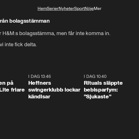
Hem
Serier
Nyheter
Sport
Nöje
Mer
Livsstil
 från bolagsstämman
för H&M:s bolagsstämma, men får inte komma in. 

i inte fick delta.
2:02
I DAG 13:46
0:55
I DAG 10:40
1:0
en på
Heffners
Rituals släppte
Lite friare
swingerklubb lockar
bebisparfym:
kändisar
”Sjukaste”