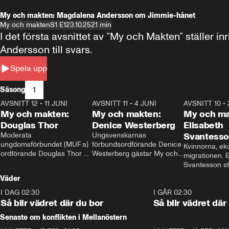
My och makten: Magdalena Andersson om Jimmie-hånet
My och makten
S1 E1
23.10.25
21 min
I det första avsnittet av ”My och Makten” ställe
Andersson till svars.
Spela upp
1
Säsong
AVSNITT 12
•
11 JUNI
26:27
AVSNITT 11
•
4 JUNI
23:40
AVSNITT 10
•
My och makten:
My och makten:
My och ma
Douglas Thor
Denice Westerberg
Elisabeth
Moderata 
Ungsvenskarnas 
Svantess
ungdomsförbundet (MUF:s) 
förbundsordförande Denice 
Kvinnorna, ek
ordförande Douglas Thor 
Westerberg gästar My och 
migrationen. E
gästar My och makten. I 
makten. I avsnittet 
Svantesson stäl
avsnittet diskuteras 
diskuteras migrationsfrågan 
när finansmini
Väder
tonårsutvisningarna och hur 
och hur SD ska locka 
Moderaterna ska locka 
kvinnliga väljare. 
I DAG 02:30
1:06
I GÅR 02:30
väljare till valet i höst. 
Så blir vädret där du bor
Så blir vädret där
Senaste om konflikten i Mellanöstern