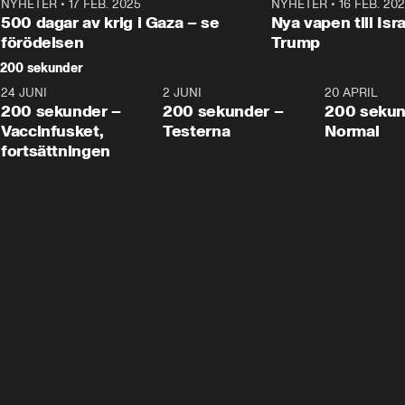
NYHETER
•
17 FEB. 2025
0:45
NYHETER
•
16 FEB. 20
500 dagar av krig i Gaza – se
Nya vapen till Isr
förödelsen
Trump
200 sekunder
24 JUNI
5:00
2 JUNI
4:23
20 APRIL
200 sekunder –
200 sekunder –
200 sekun
Vaccinfusket,
Testerna
Normal
fortsättningen