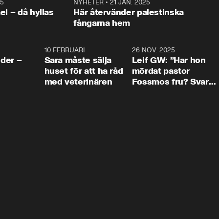
25
1:22
NYHETER
•
21 JAN. 2025
0:5
ael – då hyllas
Här återvänder palestinska
fångarna hem
4:24
10 FEBRUARI
4:13
26 NOV. 2025
8:1
der –
Sara måste sälja
Leif GW: ”Har hon
huset för att ha råd
mördat pastor
med veterinären
Fossmos fru? Svar
nej.”