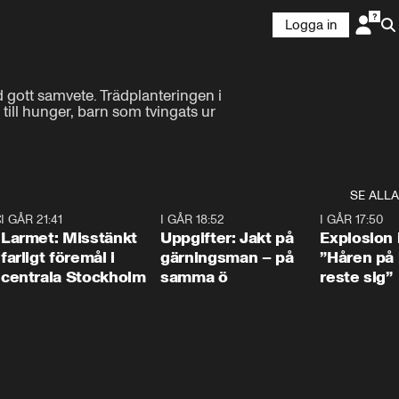
Logga in
ott samvete. Trädplanteringen i 
till hunger, barn som tvingats ur 
SE ALLA
:30
6
I GÅR 21:41
0:35
I GÅR 18:52
0:33
I GÅR 17:50
Larmet: Misstänkt
Uppgifter: Jakt på
Explosion 
farligt föremål i
gärningsman – på
”Håren på
centrala Stockholm
samma ö
reste sig”