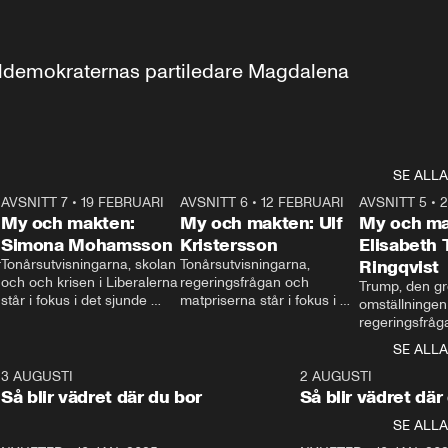
aldemokraternas partiledare Magdalena 
SE ALLA
7
AVSNITT 7
•
19 FEBRUARI
24:30
AVSNITT 6
•
12 FEBRUARI
27:30
AVSNITT 5
•
My och makten:
My och makten: Ulf
My och ma
Simona Mohamsson
Kristersson
Elisabeth
 
Tonårsutvisningarna, skolan 
Tonårsutvisningarna, 
Ringqvist
och och krisen i Liberalerna 
regeringsfrågan och 
Trump, den gr
står i fokus i det sjunde 
matpriserna står i fokus i 
omställningen
avsnittet av ”My och 
det sjätte avsnittet av ”My 
regeringsfråga
makten”. Se när 
och makten”. Se när 
centrum i det 
SE ALLA
Aftonbladets inrikespolitiska 
Aftonbladets inrikespolitiska 
avsnittet av ”
kommentator My 
kommentator My 
6
3 AUGUSTI
1:06
2 AUGUSTI
Makten”. Se nä
Rohwedder ställer 
Rohwedder ställer 
Så blir vädret där du bor
Så blir vädret där
Aftonbladets in
utbildnings- och 
statsminister Ulf Kristersson 
kommentator 
SE ALLA
integrationsminister Simona 
till svars.
Rohwedder stäl
Mohamsson till svars.