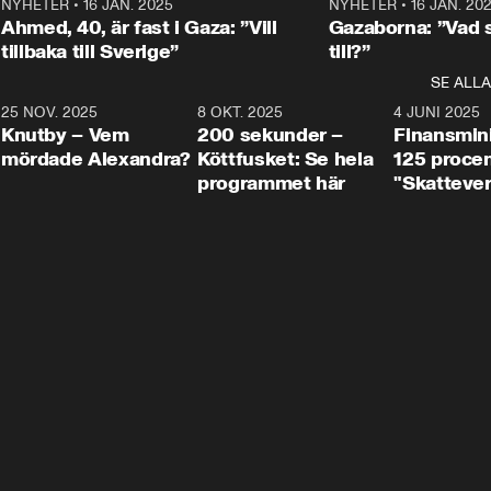
Centerpartiets
2
NYHETER
•
16 JAN. 2025
1:01
NYHETER
•
16 JAN. 20
Thand Ring till
Ahmed, 40, är fast i Gaza: ”Vill
Gazaborna: ”Vad s
tillbaka till Sverige”
till?”
SE ALLA
3
25 NOV. 2025
31:05
8 OKT. 2025
4:29
4 JUNI 2025
Knutby – Vem
200 sekunder –
Finansmin
mördade Alexandra?
Köttfusket: Se hela
125 procent
programmet här
"Skattever
viktig uppg