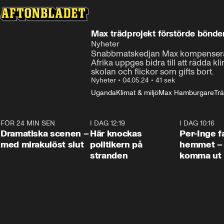
Max trädprojekt förstörde bönd
Nyheter
Snabbmatskedjan Max kompenserar f
Afrika uppges bidra till att rädda k
skolan och flickor som gifts bort.
Nyheter
•
04.05.24
•
41 sek
Uganda
Klimat & miljö
Max Hamburgare
Tr
FÖR 24 MIN SEN
0:42
I DAG 12:19
0:45
I DAG 10:16
Dramatiska scenen –
Här knockas
Per-Inge fa
med mirakulöst slut
politikern på
hemmet – 
stranden
komma ut