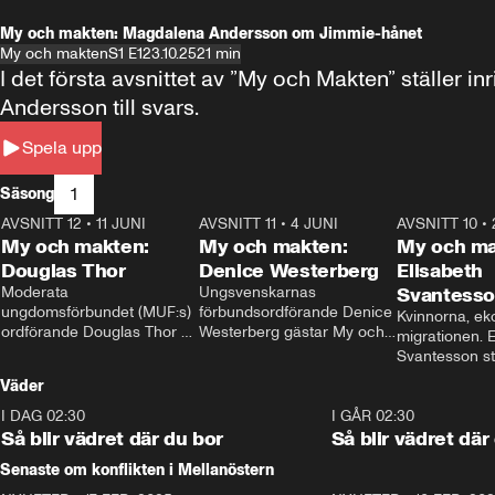
My och makten: Magdalena Andersson om Jimmie-hånet
My och makten
S1 E1
23.10.25
21 min
I det första avsnittet av ”My och Makten” ställe
Andersson till svars.
Spela upp
1
Säsong
AVSNITT 12
•
11 JUNI
26:27
AVSNITT 11
•
4 JUNI
23:40
AVSNITT 10
•
My och makten:
My och makten:
My och ma
Douglas Thor
Denice Westerberg
Elisabeth
Moderata 
Ungsvenskarnas 
Svantess
ungdomsförbundet (MUF:s) 
förbundsordförande Denice 
Kvinnorna, ek
ordförande Douglas Thor 
Westerberg gästar My och 
migrationen. E
gästar My och makten. I 
makten. I avsnittet 
Svantesson stäl
avsnittet diskuteras 
diskuteras migrationsfrågan 
när finansmini
Väder
tonårsutvisningarna och hur 
och hur SD ska locka 
Moderaterna ska locka 
kvinnliga väljare. 
I DAG 02:30
1:06
I GÅR 02:30
väljare till valet i höst. 
Så blir vädret där du bor
Så blir vädret där
Senaste om konflikten i Mellanöstern