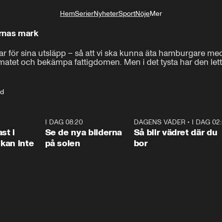
Hem
Serier
Nyheter
Sport
Nöje
Mer
Livsstil
ernas mark
ör sina utsläpp – så att vi ska kunna äta hamburgare med g
limatet och bekämpa fattigdomen. Men i det tysta har den lett 
äd
1:26
I DAG 08:20
0:31
DAGENS VÄDER
•
I DAG 02
1:0
st i
Se de nya bilderna
Så blir vädret där du
kan inte
på solen
bor