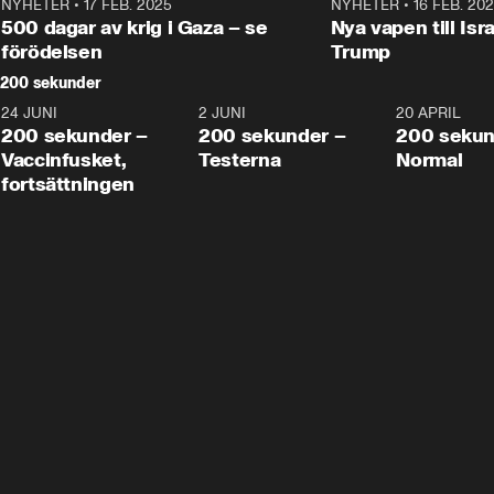
NYHETER
•
17 FEB. 2025
0:45
NYHETER
•
16 FEB. 20
500 dagar av krig i Gaza – se
Nya vapen till Isr
förödelsen
Trump
200 sekunder
24 JUNI
5:00
2 JUNI
4:23
20 APRIL
200 sekunder –
200 sekunder –
200 sekun
Vaccinfusket,
Testerna
Normal
fortsättningen