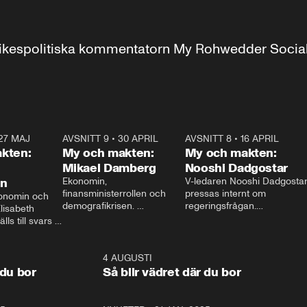
r inrikespolitiska kommentatorn My Rohwedder Soci
27 MAJ
3:51
AVSNITT 9
•
30 APRIL
24:00
AVSNITT 8
•
16 APRIL
25:1
kten:
My och makten:
My och makten:
Mikael Damberg
Nooshi Dadgostar
on
Ekonomin, 
V-ledaren Nooshi Dadgostar
finansministerrollen och 
pressas internt om 
onomin och 
demografikrisen. 
regeringsfrågan.

lisabeth 
Oppositionen ställs till svars 
I Aftonbladets 
ls till svars 
när Socialdemokraternas 
partiledarutfrågning ”My 
stern gästar 
Mikael Damberg gästar My 
och Makten” sätter hon ner 
My och Makten. 
och Makten. 
foten mot kritikerna:

1:06
4 AUGUSTI
1:0
– Vi ställer upp i val. Ska vi 
 du bor
Så blir vädret där du bor
vara med så sitter vi förstås 