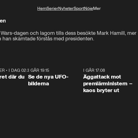
Hem
Serier
Nyheter
Sport
Nöje
Mer
Livsstil
den
ar Wars-dagen och lagom tills dess besökte Mark Hamill, mer
h han skämtade förstås med presidenten.
ER
•
I DAG 02:30
1:06
I GÅR 19:15
0:36
I GÅR 17:08
0:3
ret där du
Se de nya UFO-
Äggattack mot
bilderna
premiärministern –
kaos bryter ut