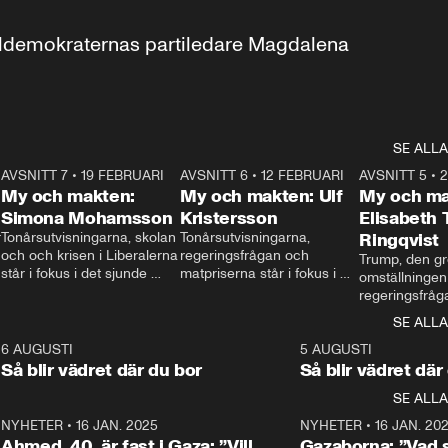
aldemokraternas partiledare Magdalena 
SE ALLA
7
AVSNITT 7
•
19 FEBRUARI
24:30
AVSNITT 6
•
12 FEBRUARI
27:30
AVSNITT 5
•
My och makten:
My och makten: Ulf
My och ma
Simona Mohamsson
Kristersson
Elisabeth
 
Tonårsutvisningarna, skolan 
Tonårsutvisningarna, 
Ringqvist
och och krisen i Liberalerna 
regeringsfrågan och 
Trump, den gr
står i fokus i det sjunde 
matpriserna står i fokus i 
omställningen
avsnittet av ”My och 
det sjätte avsnittet av ”My 
regeringsfråga
makten”. Se när 
och makten”. Se när 
centrum i det 
SE ALLA
Aftonbladets inrikespolitiska 
Aftonbladets inrikespolitiska 
avsnittet av ”
kommentator My 
kommentator My 
6
6 AUGUSTI
1:06
5 AUGUSTI
Makten”. Se nä
Rohwedder ställer 
Rohwedder ställer 
Så blir vädret där du bor
Så blir vädret där
Aftonbladets in
utbildnings- och 
statsminister Ulf Kristersson 
kommentator 
SE ALLA
integrationsminister Simona 
till svars.
Rohwedder stäl
Mohamsson till svars.
Centerpartiets
2
NYHETER
•
16 JAN. 2025
1:01
NYHETER
•
16 JAN. 20
Thand Ring till
Ahmed, 40, är fast i Gaza: ”Vill
Gazaborna: ”Vad s