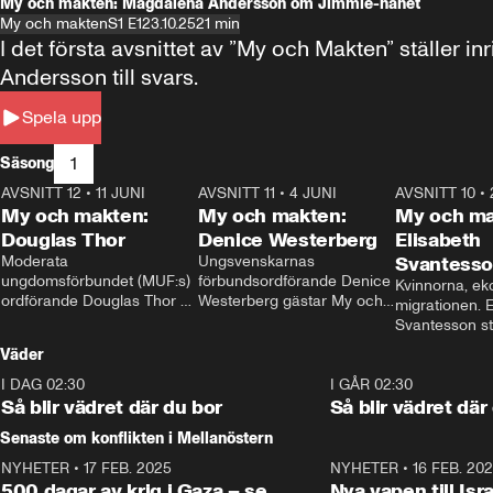
My och makten: Magdalena Andersson om Jimmie-hånet
My och makten
S1 E1
23.10.25
21 min
I det första avsnittet av ”My och Makten” ställe
Andersson till svars.
Spela upp
1
Säsong
AVSNITT 12
•
11 JUNI
26:27
AVSNITT 11
•
4 JUNI
23:40
AVSNITT 10
•
My och makten:
My och makten:
My och ma
Douglas Thor
Denice Westerberg
Elisabeth
Moderata 
Ungsvenskarnas 
Svantess
ungdomsförbundet (MUF:s) 
förbundsordförande Denice 
Kvinnorna, ek
ordförande Douglas Thor 
Westerberg gästar My och 
migrationen. E
gästar My och makten. I 
makten. I avsnittet 
Svantesson stäl
avsnittet diskuteras 
diskuteras migrationsfrågan 
när finansmini
Väder
tonårsutvisningarna och hur 
och hur SD ska locka 
Moderaterna ska locka 
kvinnliga väljare. 
I DAG 02:30
1:06
I GÅR 02:30
väljare till valet i höst. 
Så blir vädret där du bor
Så blir vädret där
Senaste om konflikten i Mellanöstern
NYHETER
•
17 FEB. 2025
0:45
NYHETER
•
16 FEB. 20
500 dagar av krig i Gaza – se
Nya vapen till Isr