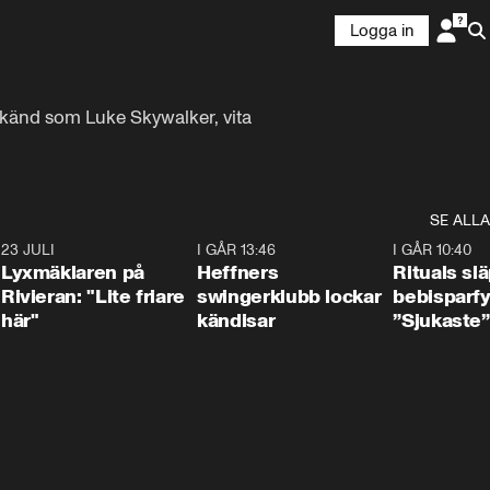
Logga in
 känd som Luke Skywalker, vita 
SE ALLA
7
23 JULI
2:02
I GÅR 13:46
0:55
I GÅR 10:40
Lyxmäklaren på
Heffners
Rituals sl
Rivieran: "Lite friare
swingerklubb lockar
bebisparf
här"
kändisar
”Sjukaste”