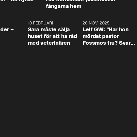
fångarna hem
4:24
10 FEBRUARI
4:13
26 NOV. 2025
8:1
der –
Sara måste sälja
Leif GW: ”Har hon
huset för att ha råd
mördat pastor
med veterinären
Fossmos fru? Svar
nej.”