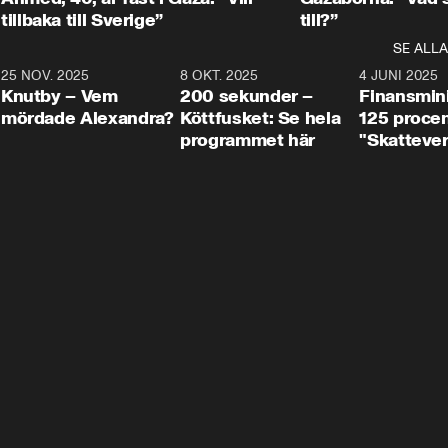
tillbaka till Sverige”
till?”
SE ALLA
3
25 NOV. 2025
31:05
8 OKT. 2025
4:29
4 JUNI 2025
Knutby – Vem
200 sekunder –
Finansmin
mördade Alexandra?
Köttfusket: Se hela
125 procent
programmet här
"Skattever
viktig uppg