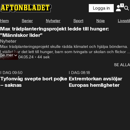
Logga in
Hem
Serier
Nyheter
Sport
Nöje
Livsstil
Max trädplanteringsprojekt ledde till hunger:
”Människor lider”
Spontant låter det inte bra och frågan är vad kan man göra 
Nyheter
åt det i så fall?
Max trädplanteringsprojekt skulle rädda klimatet och hjälpa bönderna. 
I stället har det lett till hunger, barn som tvingats ur skolan och flickor 
Se mer
som gifts bort.
Nyheter
•
04.05.24
•
44 sek
SE ALLA
I DAG 09:50
0:53
I DAG 08:18
Tyfonvåg svepte bort pojke
Extremtorkan avslöjar
– saknas
Europas hemligheter