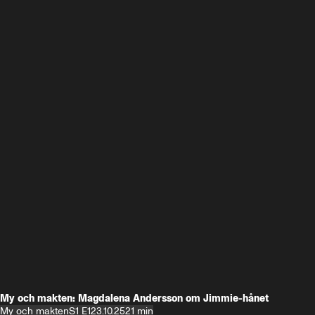
My och makten: Magdalena Andersson om Jimmie-hånet
My och makten
S1 E1
23.10.25
21 min