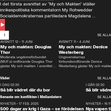
I det första avsnittet av ”My och Makten” ställer 
inrikespolitiska kommentatorn My Rohwedder 
Socialdemokraternas partiledare Magdalena 
Andersson till svars.
1
SE ALLA
AVSNITT 12
•
11 JUNI
26:27
AVSNITT 11
•
4 JUNI
2
My och makten: Douglas
My och makten: Denice
Thor
Westerberg
Moderata ungdomsförbundet 
Ungsvenskarnas 
(MUF:s) ordförande Douglas Thor 
förbundsordförande Denice 
gästar My och makten. I avsnittet 
Westerberg gästar My och makten.
diskuteras tonårsutvisningarna och 
avsnittet diskuteras migrationsfrå
hur Moderaterna ska locka väljare till 
och hur SD ska locka kvinnliga 
Väder
SE ALLA
valet i höst. 
väljare. 
I DAG 02:30
1:06
I GÅR 02:30
Så blir vädret där du bor
Så blir vädr
Senaste om konflikten i Mellanöstern
SE ALLA
NYHETER
•
17 FEB. 2025
0:45
NYHETER
•
16 F
500 dagar av krig i Gaza – se förödelsen
Nya vapen ti