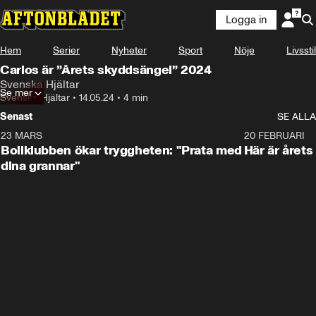
Logga in
Hem
Serier
Nyheter
Sport
Nöje
Livsstil
Carlos är ”Årets skyddsängel” 2024
Svenska Hjältar
Se mer
Svenska Hjältar
•
14.05.24
•
4 min
Senast
SE ALLA
23 MARS
1:27
20 FEBRUARI
Bollklubben ökar tryggheten: "Prata med
Här är årets
dina grannar"