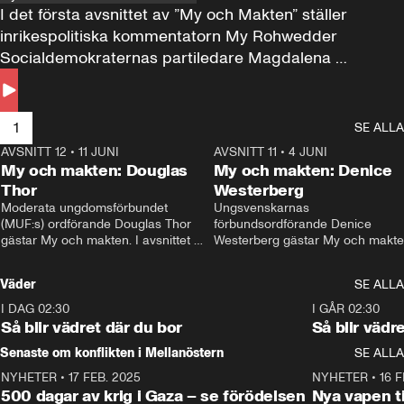
I det första avsnittet av ”My och Makten” ställer 
inrikespolitiska kommentatorn My Rohwedder 
Socialdemokraternas partiledare Magdalena 
Andersson till svars.
1
SE ALLA
AVSNITT 12
•
11 JUNI
26:27
AVSNITT 11
•
4 JUNI
2
My och makten: Douglas
My och makten: Denice
Thor
Westerberg
Moderata ungdomsförbundet 
Ungsvenskarnas 
(MUF:s) ordförande Douglas Thor 
förbundsordförande Denice 
gästar My och makten. I avsnittet 
Westerberg gästar My och makten.
diskuteras tonårsutvisningarna och 
avsnittet diskuteras migrationsfrå
hur Moderaterna ska locka väljare till 
och hur SD ska locka kvinnliga 
Väder
SE ALLA
valet i höst. 
väljare. 
I DAG 02:30
1:06
I GÅR 02:30
Så blir vädret där du bor
Så blir vädr
Senaste om konflikten i Mellanöstern
SE ALLA
NYHETER
•
17 FEB. 2025
0:45
NYHETER
•
16 F
500 dagar av krig i Gaza – se förödelsen
Nya vapen ti