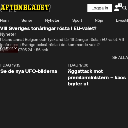
Logga in
Hem
Serier
Nyheter
Sport
Nöje
Livsstil
Vill Sveriges tonåringar rösta i EU-valet?
Nyheter
I bland annat Belgien och Tyskland får 16-åringar rösta i EU-valet. Vill 
tonåringar i Sverige också rösta i det kommande valet?
Se mer
Nyheter
•
07.05.24
•
56 sek
SE ALLA
I DAG 19:15
0:36
I DAG 17:08
Se de nya UFO-bilderna
Äggattack mot
premiärministern – kaos
bryter ut