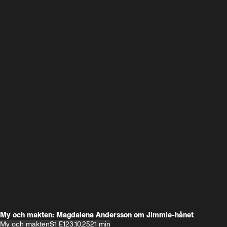
My och makten: Magdalena Andersson om Jimmie-hånet
My och makten
S1 E1
23.10.25
21 min