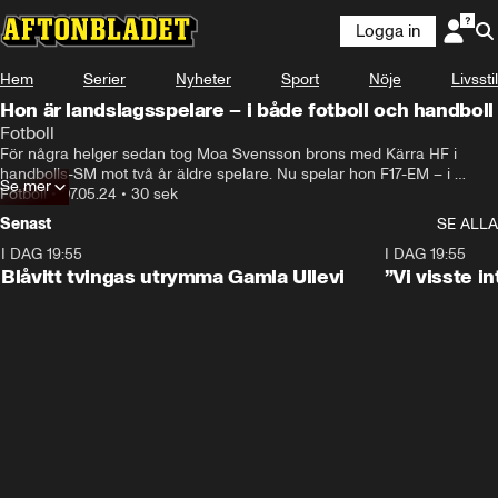
Logga in
Hem
Serier
Nyheter
Sport
Nöje
Livsstil
Hon är landslagsspelare – i både fotboll och handboll
Fotboll
För några helger sedan tog Moa Svensson brons med Kärra HF i 
handbolls-SM mot två år äldre spelare. Nu spelar hon F17-EM – i 
Se mer
fotboll. Hör supertalanger svara på fem snabba frågor.
Fotboll
•
07.05.24
•
30 sek
Senast
SE ALLA
I DAG 19:55
0:29
I DAG 19:55
Blåvitt tvingas utrymma Gamla Ullevi
”Vi visste 