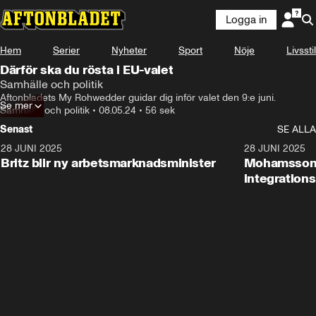
Logga in
Hem
Serier
Nyheter
Sport
Nöje
Livsstil
Därför ska du rösta i EU-valet
Samhälle och politik
Aftonbladets My Rohwedder guidar dig inför valet den 9:e juni.
Se mer
Samhälle och politik
•
08.05.24
•
56 sek
Senast
SE ALLA
28 JUNI 2025
1:48
28 JUNI 2025
Britz blir ny arbetsmarknadsminister
Mohamsson b
integration