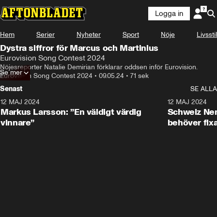
Logga in
Hem
Serier
Nyheter
Sport
Nöje
Livsstil
Dystra siffror för Marcus och Martinius
Eurovision Song Contest 2024
Nöjesreporter Natalie Demirian förklarar oddsen inför Eurovision.
Se mer
Eurovision Song Contest 2024
•
09.05.24
•
71 sek
Senast
SE ALLA
12 MAJ 2024
4:17
12 MAJ 2024
Markus Larsson: ”En väldigt värdig
Schweiz Nem
vinnare”
behöver fixa