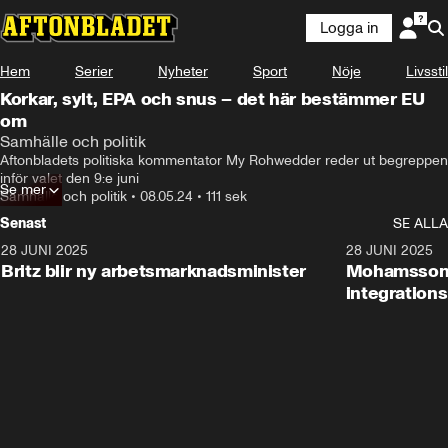
Logga in
Hem
Serier
Nyheter
Sport
Nöje
Livsstil
Korkar, sylt, EPA och snus – det här bestämmer EU
om
Till och med det här konstgräset som jag står på.
Samhälle och politik
Aftonbladets politiska kommentator My Rohwedder reder ut begreppen 
inför valet den 9:e juni
Se mer
Samhälle och politik
•
08.05.24
•
111 sek
Senast
SE ALLA
28 JUNI 2025
1:48
28 JUNI 2025
Britz blir ny arbetsmarknadsminister
Mohamsson b
integration