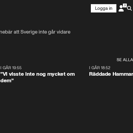
Logga in
ebär att Sverige inte går vidare 
SE ALLA
9
I GÅR 19:55
1:56
I GÅR 18:52
”Vi visste inte nog mycket om
Räddade Hammarb
dem”