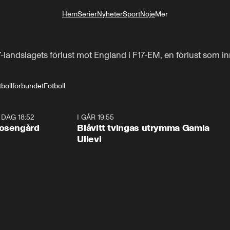
Hem
Serier
Nyheter
Sport
Nöje
Mer
Livsstil
landslagets förlust mot England i F17-EM, en förlust som inn
bollförbundet
Fotboll
I DAG 18:52
0:47
I GÅR 19:55
0:2
Rosengård
Blåvitt tvingas utrymma Gamla
Ullevi