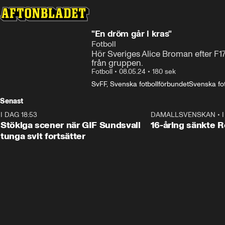
"En dröm går i kras"
Fotboll
Hör Sveriges Alice Broman efter F17-
från gruppen.
Fotboll
•
08.05.24
•
180 sek
SvFF, Svenska fotbollförbundet
Svenska fot
Senast
I DAG 18:53
1:44
DAMALLSVENSKAN
•
Stökiga scener när GIF Sundsvall
16-åring sänkte 
tunga svit fortsätter