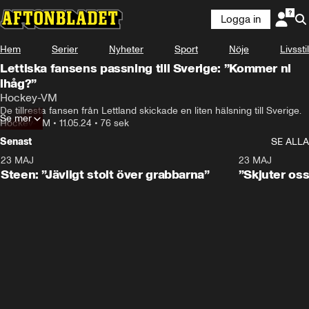
Logga in
Hem
Serier
Nyheter
Sport
Nöje
Livsstil
Lettiska fansens passning till Sverige: ”Kommer ni
ihåg?”
Hockey-VM
De tillresta fansen från Lettland skickade en liten hälsning till Sverige.
Se mer
Hockey-VM
•
11.05.24
•
76 sek
Senast
SE ALLA
23 MAJ
0:59
23 MAJ
Steen: ”Jävligt stolt över grabbarna”
”Skjuter oss