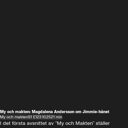
My och makten: Magdalena Andersson om Jimmie-hånet
My och makten
S1 E1
23.10.25
21 min
I det första avsnittet av ”My och Makten” ställer 