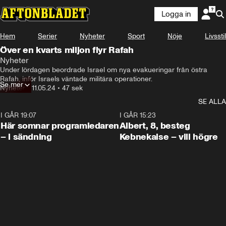
Logga in
Hem
Serier
Nyheter
Sport
Nöje
Livsstil
Över en kvarts miljon flyr Rafah
Nyheter
Människor som packar ihop 

Under lördagen beordrade Israel om nya evakueringar från östra 
sina liv men inte vet vart de ska.
Rafah, inför Israels väntade militära operationer.
Se mer
Nyheter
•
11.05.24
•
47 sek
SE ALLA
I GÅR 19:07
0:45
I GÅR 15:23
Här somnar programledaren
Albert, 8, besteg
– i sändning
Kebnekaise – vill högre