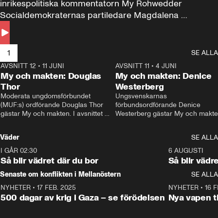
inrikespolitiska kommentatorn My Rohwedder 
Socialdemokraternas partiledare Magdalena 
Andersson till svars.
1
SE ALLA
AVSNITT 12
•
11 JUNI
26:27
AVSNITT 11
•
4 JUNI
2
My och makten: Douglas
My och makten: Denice
Thor
Westerberg
Moderata ungdomsförbundet 
Ungsvenskarnas 
(MUF:s) ordförande Douglas Thor 
förbundsordförande Denice 
gästar My och makten. I avsnittet 
Westerberg gästar My och makten.
diskuteras tonårsutvisningarna och 
avsnittet diskuteras migrationsfrå
hur Moderaterna ska locka väljare till 
och hur SD ska locka kvinnliga 
Väder
SE ALLA
valet i höst. 
väljare. 
I GÅR 02:30
1:06
6 AUGUSTI
Så blir vädret där du bor
Så blir vädr
Senaste om konflikten i Mellanöstern
SE ALLA
NYHETER
•
17 FEB. 2025
0:45
NYHETER
•
16 F
500 dagar av krig i Gaza – se förödelsen
Nya vapen ti