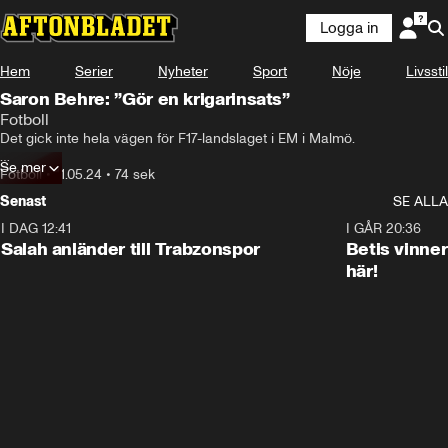
Logga in
Hem
Serier
Nyheter
Sport
Nöje
Livsstil
Saron Behre: ”Gör en krigarinsats”
Fotboll
Det gick inte hela vägen för F17-landslaget i EM i Malmö.

Se mer
Hör Saron Behre efter lördagens förlust mot Norge.
Fotboll
•
11.05.24
•
74 sek
Senast
SE ALLA
I DAG 12:41
0:42
I GÅR 20:36
Salah anländer till Trabzonspor
Betis vinne
här!