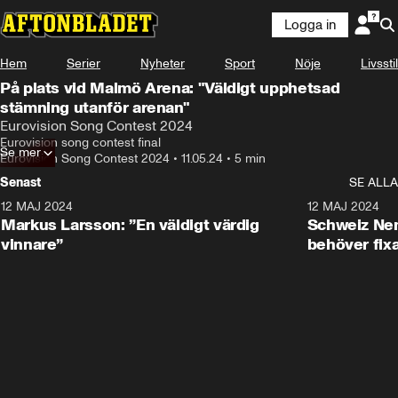
Logga in
Hem
Serier
Nyheter
Sport
Nöje
Livsstil
På plats vid Malmö Arena: "Väldigt upphetsad
stämning utanför arenan"
Eurovision Song Contest 2024
Eurovision song contest final
Se mer
Eurovision Song Contest 2024
•
11.05.24
•
5 min
Senast
SE ALLA
12 MAJ 2024
4:17
12 MAJ 2024
Markus Larsson: ”En väldigt värdig
Schweiz Nem
vinnare”
behöver fixa