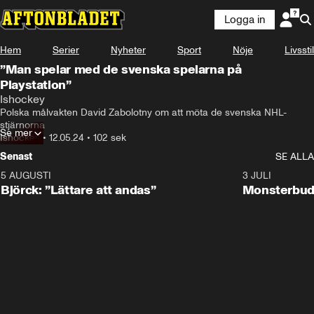
Logga in
Hem
Serier
Nyheter
Sport
Nöje
Livsstil
”Man spelar med de svenska spelarna på
Playstation”
Ishockey
Polska målvakten David Zabolotny om att möta de svenska NHL-
stjärnorna
Se mer
Ishockey
•
12.05.24
•
102 sek
Senast
SE ALLA
5 AUGUSTI
2:08
3 JULI
Björck: ”Lättare att andas”
Monsterbud 