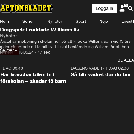
Logga in
Hem
Serier
Nyheter
Sport
Nöje
Livsstil
Dragspelet räddade Williams liv
Nyheter
Åratal av mobbning i skolan höll på att knäcka William, som vid 13 års 
ålder planerade att ta sitt liv. Till slut bestämde sig William för att han 
Se mer
ville hitta en hobby, något som kunde få honom att komma ur de 
Nyheter
•
16.05.24
•
47 sek
mörka tankarna.

SE ALLA
Intresset för dragspel hade funnits i bakgrunden och som 13-åring 
I DAG 03:48
0:29
DAGENS VÄDER
•
I DAG 02:30
träffade han dragspelaren Mats Hedman. Han har sedan dess spelat 
Här kraschar bilen in i
Så blir vädret där du bor
en stor roll i Williams liv och också lärt honom att spela.
förskolan – skadar 13 barn