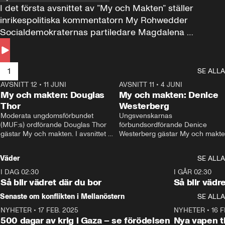
I det första avsnittet av ”My och Makten” ställer 
inrikespolitiska kommentatorn My Rohwedder 
Socialdemokraternas partiledare Magdalena 
Andersson till svars.
1
SE ALLA
AVSNITT 12
•
11 JUNI
26:27
AVSNITT 11
•
4 JUNI
2
My och makten: Douglas
My och makten: Denice
Thor
Westerberg
Moderata ungdomsförbundet 
Ungsvenskarnas 
(MUF:s) ordförande Douglas Thor 
förbundsordförande Denice 
gästar My och makten. I avsnittet 
Westerberg gästar My och makten.
diskuteras tonårsutvisningarna och 
avsnittet diskuteras migrationsfrå
hur Moderaterna ska locka väljare till 
och hur SD ska locka kvinnliga 
Väder
SE ALLA
valet i höst. 
väljare. 
I DAG 02:30
1:06
I GÅR 02:30
Så blir vädret där du bor
Så blir vädr
Senaste om konflikten i Mellanöstern
SE ALLA
NYHETER
•
17 FEB. 2025
0:45
NYHETER
•
16 F
500 dagar av krig i Gaza – se förödelsen
Nya vapen ti