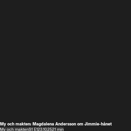
My och makten: Magdalena Andersson om Jimmie-hånet
My och makten
S1 E1
23.10.25
21 min