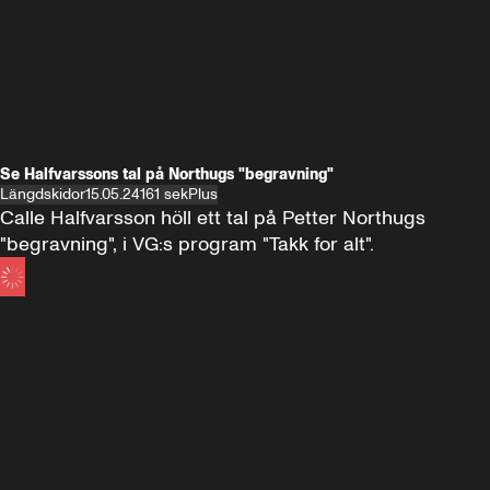
Se Halfvarssons tal på Northugs "begravning"
Längdskidor
15.05.24
161 sek
Plus
Calle Halfvarsson höll ett tal på Petter Northugs 
"begravning", i VG:s program "Takk for alt".