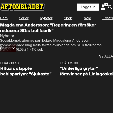
Logga in
Hem
Serier
Nyheter
Sport
Nöje
Livsstil
Magdalena Andersson: ”Regeringen försöker
reducera SD:s trollfabrik”
Det störst partiet i regeringsunderlaget har avslöjats

Nyheter
med att driva en trollfabrik.
Socialdemokraternas partiledare Magdalena Andersson 
kommenterade idag Kalla faktas avslöjande om SD:s trollkonton.
Se mer
Nyheter
•
16.05.24
•
110 sek
SE ALLA
I DAG 10:40
1:01
I GÅR 15:00
Rituals släppte
”Underliga grytor"
bebisparfym: ”Sjukaste”
försvinner på Lidingösko