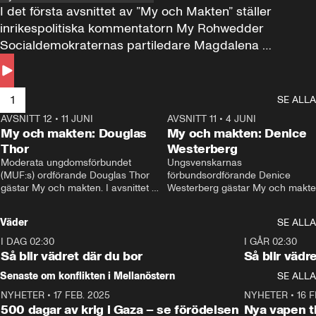
I det första avsnittet av ”My och Makten” ställer 
inrikespolitiska kommentatorn My Rohwedder 
Socialdemokraternas partiledare Magdalena 
Andersson till svars.
1
SE ALLA
AVSNITT 12
•
11 JUNI
26:27
AVSNITT 11
•
4 JUNI
2
My och makten: Douglas
My och makten: Denice
Thor
Westerberg
Moderata ungdomsförbundet 
Ungsvenskarnas 
(MUF:s) ordförande Douglas Thor 
förbundsordförande Denice 
gästar My och makten. I avsnittet 
Westerberg gästar My och makten.
diskuteras tonårsutvisningarna och 
avsnittet diskuteras migrationsfrå
hur Moderaterna ska locka väljare till 
och hur SD ska locka kvinnliga 
Väder
SE ALLA
valet i höst. 
väljare. 
I DAG 02:30
1:06
I GÅR 02:30
Så blir vädret där du bor
Så blir vädr
Senaste om konflikten i Mellanöstern
SE ALLA
NYHETER
•
17 FEB. 2025
0:45
NYHETER
•
16 F
500 dagar av krig i Gaza – se förödelsen
Nya vapen ti