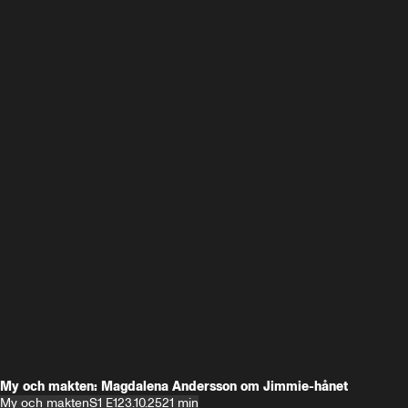
My och makten: Magdalena Andersson om Jimmie-hånet
My och makten
S1 E1
23.10.25
21 min