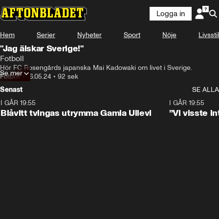
Logga in
Hem
Serier
Nyheter
Sport
Nöje
Livsstil
"Jag älskar Sverige!"
Fotboll
Hör FC Rosengårds japanska Mai Kadowaki om livet i Sverige.
Se mer
Fotboll
•
16.05.24
•
92 sek
Senast
SE ALLA
I GÅR 19:55
0:29
I GÅR 19:55
Blåvitt tvingas utrymma Gamla Ullevi
”Vi visste 