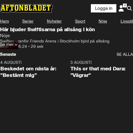
Logga in
Hem
Serier
Nyheter
Sport
Nöje
Livsstil
Här bjuder Swiftisarna på allsång i kön
Nöje
Swifties utanför Friends Arena i Stockholm bjöd på allsång.
Se mer
Nöje
•
19.05.24
•
29 sek
Senaste
SE ALLA
4 AUGUSTI
0:24
3 AUGUSTI
Beskedet om nästa år:
This or that med Dara:
”Bestämt mig”
”Vägrar”