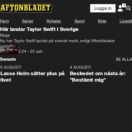
Logga in
Hem
Serier
Nyheter
Sport
Nöje
Livsstil
Här landar Taylor Swift i Sverige
Nöje
Nu har Taylor Swift landat på svensk mark, enligt Aftonbladets 
uppgifter.

Se mer
Nöje
•
17.05.24
•
25 sek
Bussar och paraplyer täckte världsstjärnan på Arlanda.
Senaste
SE ALLA
6 AUGUSTI
1:04
4 AUGUSTI
Lasse Holm sätter plus på
Beskedet om nästa år:
livet
”Bestämt mig”