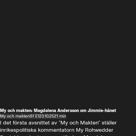
My och makten: Magdalena Andersson om Jimmie-hånet
My och makten
S1 E1
23.10.25
21 min
I det första avsnittet av ”My och Makten” ställer 
inrikespolitiska kommentatorn My Rohwedder 