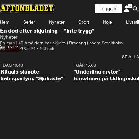
Logga in
Hem
Serier
Nyheter
Sport
Nöje
Livsstil
En död efter skjutning – ”Inte trygg”
Nyheter
En man i 45-årsåldern har skjutits i Bredäng i södra Stockholm.
Se mer
Nyheter
•
20.05.24
•
163 sek
SE ALLA
I DAG 10:40
1:01
I GÅR 15:00
Rituals släppte
”Underliga grytor"
bebisparfym: ”Sjukaste”
försvinner på Lidingösko