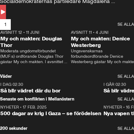
Socialdemokraternas partiledare Magdalena 
Andersson till svars.
1
SE ALLA
AVSNITT 12
•
11 JUNI
26:27
AVSNITT 11
•
4 JUNI
2
My och makten: Douglas
My och makten: Denice
Thor
Westerberg
Moderata ungdomsförbundet 
Ungsvenskarnas 
(MUF:s) ordförande Douglas Thor 
förbundsordförande Denice 
gästar My och makten. I avsnittet 
Westerberg gästar My och makten.
diskuteras tonårsutvisningarna och 
avsnittet diskuteras migrationsfrå
hur Moderaterna ska locka väljare till 
och hur SD ska locka kvinnliga 
Väder
SE ALLA
valet i höst. 
väljare. 
I DAG 02:30
1:06
I GÅR 02:30
Så blir vädret där du bor
Så blir vädr
Senaste om konflikten i Mellanöstern
SE ALLA
NYHETER
•
17 FEB. 2025
0:45
NYHETER
•
16 F
500 dagar av krig i Gaza – se förödelsen
Nya vapen ti
200 sekunder
SE ALLA