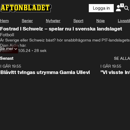
Logga in
Hem
Serier
Nyheter
Sport
Nöje
Livsstil
Fostrad i Schweiz – spelar nu i svenska landslaget
Fotboll
Är Sverige eller Schweiz bäst? hör snabbfrågorna med P17-landslagets 
Djan Ajdin här.
Se mer
Fotboll
•
21.05.24
•
28 sek
Senast
SE ALLA
I GÅR 19:55
0:29
I GÅR 19:55
Blåvitt tvingas utrymma Gamla Ullevi
”Vi visste 