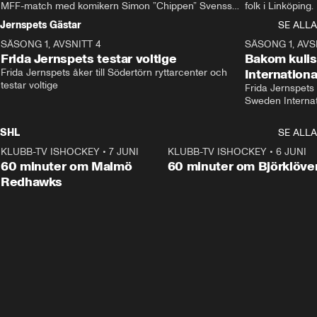
MFF-match med komikern Simon ”Chippen” Svensson 
folk i Linköping
och hjälper skadade stjärnbacken Pontus Jansson 
och Wernbloom kl
Jernspets Gästar
SE ALLA
hem. 
SÄSONG 1, AVSNITT 4
13:37
SÄSONG 1, AVS
Frida Jernspets testar voltige
Bakom kuli
Frida Jernspets åker till Södertörn ryttarcenter och 
Internation
testar voltige
Frida Jernspets 
Sweden Interna
SHL
SE ALLA
KLUBB-TV ISHOCKEY
•
7 JUNI
1:02:53
KLUBB-TV ISHOCKEY
•
6 JUNI
1:0
Plus
60 minuter om Malmö
60 minuter om Björklöve
Redhawks