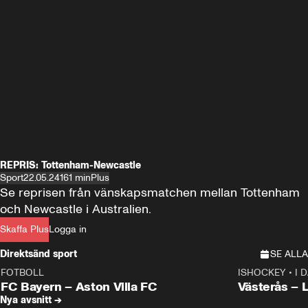
REPRIS: Tottenham-Newcastle
Sport
22.05.24
161 min
Plus
Se reprisen från vänskapsmatchen mellan Tottenham 
och Newcastle i Australien.
Skaffa Plus
Logga in
Direktsänd sport
SE ALLA
FOTBOLL
ISHOCKEY
•
I 
LIVE
Plus
Plus
FC Bayern – Aston Villa FC
Västerås – 
Nya avsnitt →