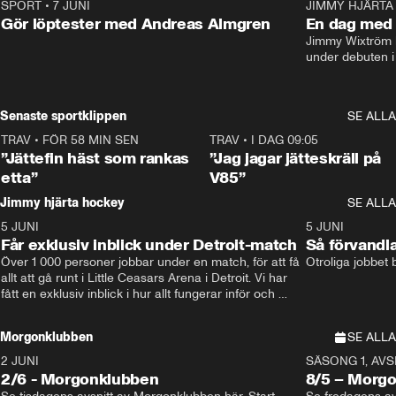
SPORT
•
7 JUNI
16:36
JIMMY HJÄRTA
Gör löptester med Andreas Almgren
En dag med 
Jimmy Wixtröm 
under debuten i
Senaste sportklippen
SE ALLA
TRAV
•
FÖR 58 MIN SEN
5:16
TRAV
•
I DAG 09:05
”Jättefin häst som rankas
”Jag jagar jätteskräll på
etta”
V85”
Jimmy hjärta hockey
SE ALLA
5 JUNI
11:14
5 JUNI
Får exklusiv inblick under Detroit-match
Så förvandl
Över 1 000 personer jobbar under en match, för att få 
Otroliga jobbet
allt att gå runt i Little Ceasars Arena i Detroit. Vi har 
fått en exklusiv inblick i hur allt fungerar inför och 
under match i världens bästa hockeyliga
Morgonklubben
SE ALLA
2 JUNI
SÄSONG 1, AVSN
2/6 - Morgonklubben
8/5 – Morg