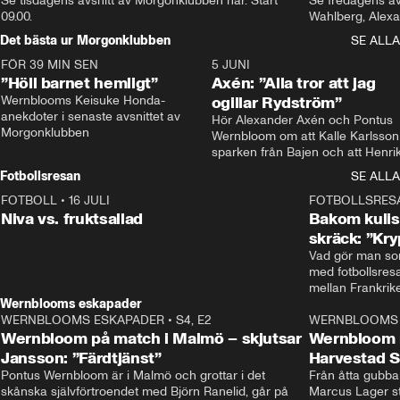
Se tisdagens avsnitt av Morgonklubben här. Start 
Se fredagens av
09.00. 
Det bästa ur Morgonklubben
SE ALLA
FÖR 39 MIN SEN
1:14
5 JUNI
”Höll barnet hemligt”
Axén: ”Alla tror att jag
Wernblooms Keisuke Honda-
ogillar Rydström”
anekdoter i senaste avsnittet av 
Hör Alexander Axén och Pontus 
Morgonklubben
Wernbloom om att Kalle Karlsson 
sparken från Bajen och att Henrik
Rydström tar över
Fotbollsresan
SE ALLA
FOTBOLL
•
16 JULI
0:44
FOTBOLLSRES
Niva vs. fruktsallad
Bakom kulis
skräck: ”Kry
Vad gör man som
med fotbollsres
Wernblooms eskapader
WERNBLOOMS ESKAPADER
•
S4, E2
38:23
WERNBLOOMS 
Wernbloom på match i Malmö – skjutsar
Wernbloom 
Jansson: ”Färdtjänst”
Harvestad 
Pontus Wernbloom är i Malmö och grottar i det 
Från åtta gubbar 
skånska självförtroendet med Björn Ranelid, går på 
Marcus Lager sta