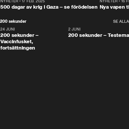
NYHETER
•
17 FEB. 2025
0:45
NYHETER
•
16 F
500 dagar av krig i Gaza – se förödelsen
Nya vapen ti
200 sekunder
SE ALLA
24 JUNI
5:00
2 JUNI
200 sekunder –
200 sekunder – Testern
Vaccinfusket,
fortsättningen