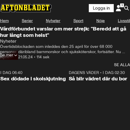
Logga in
Hem
Serier
Nyheter
Sport
Nöje
Livsstil
Vårdförbundet varslar om mer strejk: "Beredd att gå
hur långt som helst"
Vi tar ut 2000 medlemmar i strejk  i

Nyheter
de stora universitetssjukhusen-
Övertidsblockaden som inleddes den 25 april för över 68 000 
personer, däribland barnmorskor och sjuksköterskor, fortsätter. Nu 
Se mer
väljer facket att ta ut cirka 2 000 av sina medlemmar i strejk. 4 juni 
Nyheter
•
21.05.24
•
114 sek
klockan 11 trappas konflikten upp om ingen lösning nåtts.
SE ALLA
I DAG 06:40
0:47
DAGENS VÄDER
•
I DAG 02:30
Sex dödade i skolskjutning
Så blir vädret där du bor