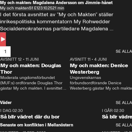
My och makten: Magdalena Andersson om Jimmie-hånet
My och makten
S1 E1
23.10.25
21 min
I det första avsnittet av ”My och Makten” ställer 
inrikespolitiska kommentatorn My Rohwedder 
Socialdemokraternas partiledare Magdalena 
Andersson till svars.
1
SE ALLA
AVSNITT 12
•
11 JUNI
26:27
AVSNITT 11
•
4 JUNI
2
My och makten: Douglas
My och makten: Denice
Thor
Westerberg
Moderata ungdomsförbundet 
Ungsvenskarnas 
(MUF:s) ordförande Douglas Thor 
förbundsordförande Denice 
gästar My och makten. I avsnittet 
Westerberg gästar My och makten.
diskuteras tonårsutvisningarna och 
avsnittet diskuteras migrationsfrå
hur Moderaterna ska locka väljare till 
och hur SD ska locka kvinnliga 
Väder
SE ALLA
valet i höst. 
väljare. 
I DAG 02:30
1:06
I GÅR 02:30
Så blir vädret där du bor
Så blir vädr
Senaste om konflikten i Mellanöstern
SE ALLA