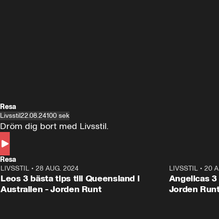
Resa
Livsstil
22.08.24
100 sek
Dröm dig bort med Livsstil.
Resa
LIVSSTIL
•
28 AUG. 2024
1:36
LIVSSTIL
•
20 A
Leos 3 bästa tips till Queensland i
Angelicas 3 
Australien - Jorden Runt
Jorden Run