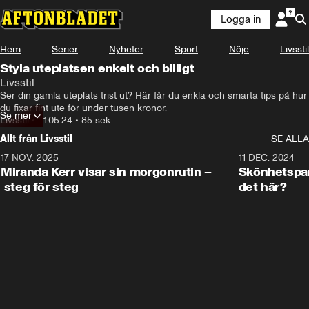
Logga in
Hem
Serier
Nyheter
Sport
Nöje
Livsstil
Styla uteplatsen enkelt och billigt
Livsstil
Ser din gamla uteplats trist ut? Här får du enkla och smarta tips på hur 
du fixar fint ute för under tusen kronor.
Se mer
Livsstil
•
21.05.24
•
85 sek
Allt från Livsstil
SE ALLA
17 NOV. 2025
1:33
11 DEC. 2024
Miranda Kerr visar sin morgonrutin –
Skönhetspan
steg för steg
det här?