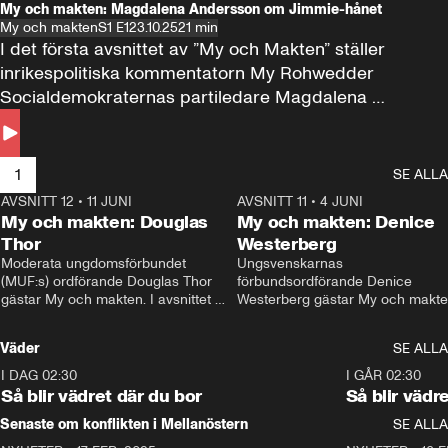
My och makten: Magdalena Andersson om Jimmie-hånet
My och makten
S1 E1
23.10.25
21 min
I det första avsnittet av ”My och Makten” ställer 
inrikespolitiska kommentatorn My Rohwedder 
Socialdemokraternas partiledare Magdalena 
Andersson till svars.
1
SE ALLA
AVSNITT 12
•
11 JUNI
26:27
AVSNITT 11
•
4 JUNI
2
My och makten: Douglas
My och makten: Denice
Thor
Westerberg
Moderata ungdomsförbundet 
Ungsvenskarnas 
(MUF:s) ordförande Douglas Thor 
förbundsordförande Denice 
gästar My och makten. I avsnittet 
Westerberg gästar My och makten.
diskuteras tonårsutvisningarna och 
avsnittet diskuteras migrationsfrå
hur Moderaterna ska locka väljare till 
och hur SD ska locka kvinnliga 
Väder
SE ALLA
valet i höst. 
väljare. 
I DAG 02:30
1:06
I GÅR 02:30
Så blir vädret där du bor
Så blir vädr
Senaste om konflikten i Mellanöstern
SE ALLA