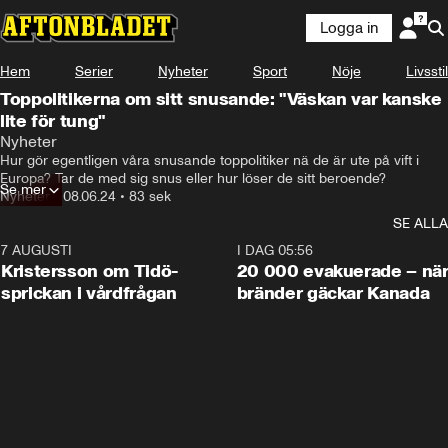
Logga in
Hem
Serier
Nyheter
Sport
Nöje
Livsstil
Toppolitikerna om sitt snusande: "Väskan var kanske
lite för tung"
Nyheter
Hur gör egentligen våra snusande toppolitiker nä de är ute på vift i 
Europa? Tar de med sig snus eller hur löser de sitt beroende?
Se mer
Nyheter
•
08.06.24
•
83 sek
SE ALLA
7 AUGUSTI
0:42
I DAG 05:56
Kristersson om Tidö-
20 000 evakuerade – nä
sprickan i vårdfrågan
bränder gäckar Kanada