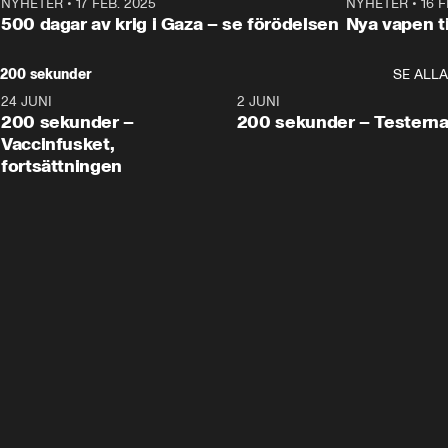
NYHETER
•
17 FEB. 2025
0:45
NYHETER
•
16 F
500 dagar av krig i Gaza – se förödelsen
Nya vapen ti
200 sekunder
SE ALLA
24 JUNI
5:00
2 JUNI
200 sekunder –
200 sekunder – Testern
Vaccinfusket,
fortsättningen