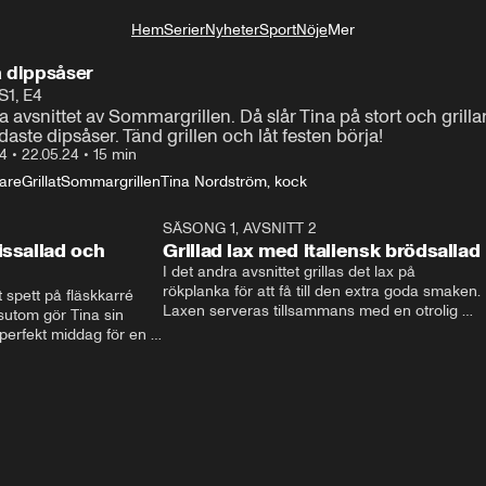
Hem
Serier
Nyheter
Sport
Nöje
Mer
Livsstil
 dippsåser
S1, E4
ta avsnittet av Sommargrillen. Då slår Tina på stort och grill
ste dipsåser. Tänd grillen och låt festen börja!
E4
•
22.05.24
•
15 min
are
Grillat
Sommargrillen
Tina Nordström, kock
10:26
SÄSONG 1, AVSNITT 2
11:2
issallad och
Grillad lax med italiensk brödsallad
I det andra avsnittet grillas det lax på 
rökplanka för att få till den extra goda smaken. 
t spett på fläskkarré 
Laxen serveras tillsammans med en otrolig 
tom gör Tina sin 
italiensk brödsallad - en tomat-panzanella. 
perfekt middag för en 
Detta vill ni inte missa!