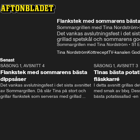
Flankstek med sommarens bästa
Sommargrillen med Tina Nordström
•
Det vankas avslutningsfest i det sis
grillad spetskål och sommarens goda
Sommargrillen med Tina Nordström
•
S1 
Tina Nordström
Köttrecept
TV-kanalen God
Senast
SÄSONG 1, AVSNITT 4
14:53
SÄSONG 1, AVSNITT 3
Flankstek med sommarens bästa
Tinas bästa potat
dippsåser
fläskkarré
Det vankas avslutningsfest i det sista avsnittet 
I detta avsnitt grillas de
av Sommargrillen. Då slår Tina på stort och 
med smak av bbq. Dessu
grillar flankstek som serveras med grillad 
bästa potatissallad -en 
spetskål och sommarens godaste dipsåser. 
fin sommarkväll!
Tänd grillen och låt festen börja!