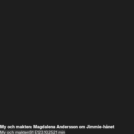
My och makten: Magdalena Andersson om Jimmie-hånet
My och makten
S1 E1
23.10.25
21 min