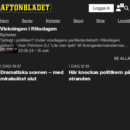
Logga in
Hem
Serier
Nyheter
Sport
Nöje
Livsstil
Viskningen i Riksdagen
Nyheter
Tjafsigt i politiken? Under onsdagens partiledardebatt i Riksdagen 
viskade Johan Pehrson (L) "Lite mer tjafs" till Sverigedemokraternas 
Se mer
Jimmie Åkesson – men det är oklart vad han menade med 
Nyheter
•
22.05.24
•
15 sek
uppmaningen.
SE ALLA
I DAG 19:07
0:42
I DAG 12:19
Dramatiska scenen – med
Här knockas politikern p
mirakulöst slut
stranden