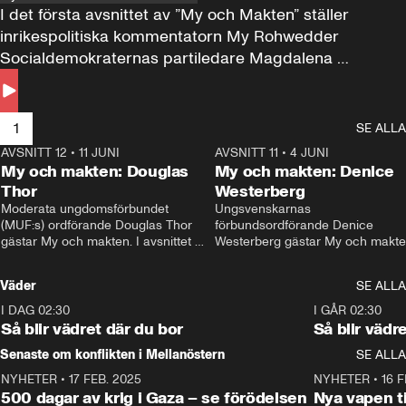
I det första avsnittet av ”My och Makten” ställer 
inrikespolitiska kommentatorn My Rohwedder 
Socialdemokraternas partiledare Magdalena 
Andersson till svars.
1
SE ALLA
AVSNITT 12
•
11 JUNI
26:27
AVSNITT 11
•
4 JUNI
2
My och makten: Douglas
My och makten: Denice
Thor
Westerberg
Moderata ungdomsförbundet 
Ungsvenskarnas 
(MUF:s) ordförande Douglas Thor 
förbundsordförande Denice 
gästar My och makten. I avsnittet 
Westerberg gästar My och makten.
diskuteras tonårsutvisningarna och 
avsnittet diskuteras migrationsfrå
hur Moderaterna ska locka väljare till 
och hur SD ska locka kvinnliga 
Väder
SE ALLA
valet i höst. 
väljare. 
I DAG 02:30
1:06
I GÅR 02:30
Så blir vädret där du bor
Så blir vädr
Senaste om konflikten i Mellanöstern
SE ALLA
NYHETER
•
17 FEB. 2025
0:45
NYHETER
•
16 F
500 dagar av krig i Gaza – se förödelsen
Nya vapen ti