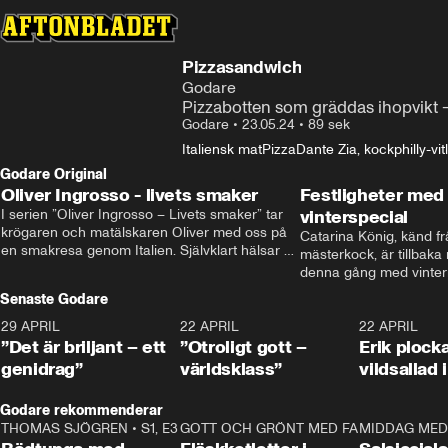
Pizzasandwich
Godare
Pizzabotten som gräddas ihopvikt – 
Godare
•
23.05.24
•
89 sek
Italiensk mat
Pizza
Dante Zia, kock
philly-vit
Godare Original
Oliver Ingrosso - livets smaker
Festligheter med 
I serien ”Oliver Ingrosso – Livets smaker” tar 
vinterspecial
krögaren och matälskaren Oliver med oss på 
Catarina König, känd fr
en smakresa genom Italien. Självklart hälsar 
mästerkock, är tillbaka
brodern Benjamin Ingrosso på i Rom.
denna gång med vintern
blir småplock till glöggm
Senaste Godare
enkla knep som gör vinte
29 APRIL
0:50
22 APRIL
1:00
22 APRIL
”Det är briljant – ett
”Otroligt gott –
Erik plock
genidrag”
världsklass”
vildsallad
Godare rekommenderar
THOMAS SJÖGREN
•
S1, E3
13:56
GOTT OCH GRÖNT MED FABBE
12:17
MIDDAG MED 
•
S2, E2