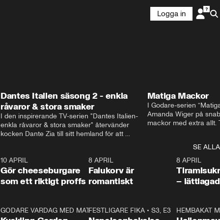
Logga in
Dantes Italien säsong 2 - enkla
Matiga Mackor
råvaror & stora smaker
I Godare-serien “Matig
Amanda Wiger på snabb
I den inspirerande TV-serien "Dantes Italien- 
mackor med extra allt. 
enkla råvaror & stora smaker" återvänder 
traditionella smörgåsarn
kocken Dante Zia till sitt hemland för att 
lunchmacka med chili ch
fördjupa sig i de kulinariska traditioner som 
SE ALLA
italiensk variant med vi
definierat Italiens själ. Denna säsong utforskar 
festliga snittar som gar
0
10 APRIL
Dante regionen Emilia-Romagna och staden 
2:04
8 APRIL
0:43
8 APRIL
Gör cheeseburgare
Parma, där han upptäcker den genuina 
Falukorv är
Tiramisuk
matfilosofin Cucina Povera.
som ett riktigt proffs
romantiskt
– lättlaga
2
GODARE VARDAG MED MATTIAS LARSSON
11:35
FESTLIGARE FIKA
•
S1, E6
•
S3, E3
13:18
HEMBAKAT M