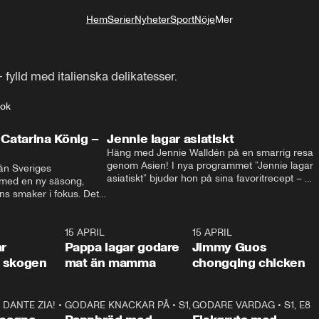
Hem
Serier
Nyheter
Sport
Nöje
Mer
Livsstil
fylld med italienska delikatesser.
lok
Catarina König –
Jennie lagar asiatiskt
Häng med Jennie Walldén på en smarrig resa 
genom Asien! I nya programmet ”Jennie lagar 
ån Sveriges 
asiatiskt” bjuder hon på sina favoritrecept – 
 med en ny säsong, 
från fräscha vietnamesiska sommarrullar till 
s smaker i fokus. Det 
krispig koreansk Bibimbap. Massor av smak, 
ingel, julfavoriter och 
smarta tips och matglädje utlovas!
rns fester till succé.
1:29
15 APRIL
0:53
15 APRIL
1:2
ar
Pappa lagar godare
Jimmy Guos
 i skogen
mat än mamma
chongqing chicken
DANTE ZIA!
16:10
•
GODARE KNACKAR PÅ
S1, E1
26:05
•
S1, E3
GODARE VARDAG
•
S1, E8
9:2