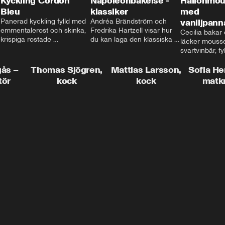
Kyckling Cordon
Napoleonbakelse -
Hallonmou
Bleu
klassiker
med
Panerad kyckling fylld med 
Andréa Brändström och 
vaniljpann
emmentalerost och skinka, 
Fredrika Hartzell visar hur 
Cecilia bakar e
krispiga rostade 
du kan laga den klassiska 
läcker mousse
salviapotatisar och hela 
napoleonbakelsen. En 
svartvinbär, fy
härligheten toppad med 
elegant och läcker efterrätt 
silkeslen vani
brynt smör och ärtor... Låter 
som imponerar vid varje 
gås –
Thomas Sjögren,
Mattias Larsson,
som vilar ova
Sofia He
det inte som en given succé 
tillfälle!
smulbotten. H
tör
kock
kock
matk
på middagsbordet i veckan? 
allting med va
Mattias visar dig alla tips 
vit chokladgrä
och trix för att du ska lyckas 
dig bästa tipse
med middagen.
dekorera en tår
snyggt!