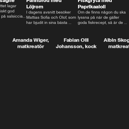
asagne
Pannbröd med
Fiskgryta med
ttet lagar 
Löjrom
Paprikaaioli
skt god 
I dagens avsnitt besöker 
Om de finns någon du ska 
 på salsiccia 
Mattias Sofia och Olof, som 
lyssna på när de gäller 
echamel och 
har bjudit in sina bästa 
goda fiskrecept, så är de 
ssa god ost. 
vänner Jessica och Roger, 
Thomas Sjögren. I det här 
ta!
för en trevlig middag. Han 
avsnittet får du receptet på 
visar hur man skapar en 
livets fiskgryta. Den perfekta 
Amanda Wiger,
Fabian Olli
Albin Sko
riktig restaurangupplevelse 
vardagsmatsfavoriten som 
matkreatör
Johansson, kock
matkrea
hemma, dom där extra 
funkar lika bra alla dagar i 
detaljerna som gör stor 
veckan.
skillnad och lyfta middagen 
till nästa nivå.