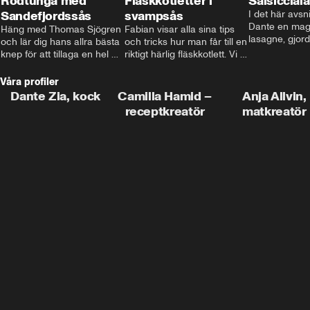
Rödtunga med
Fläskkotletter i
Salsiccial
Sandefjordssås
svampsås
I det här avsni
Dante en magi
Häng med Thomas Sjögren 
Fabian visar alla sina tips 
lasagne, gjord
och lär dig hans allra bästa 
och tricks hur man får till en 
med krämig b
knep för att tillaga en hel 
riktigt härlig fläskkotlett. Vi 
toppad med ma
fisk. I detta avsnitt blir de 
får även träffa den före 
Missa inte det
helstekt rödtunga med 
detta schlagerkungen 
Våra profiler
sandefjordssås och en 
Fredrik som lämnat stan 
Dante Zia, kock
Camilla Hamid –
Anja Allvin,
magisk sallad på pepparrot 
och sadlat om till grisbonde 
receptkreatör
matkreatör
och äpple.
på Gotland.