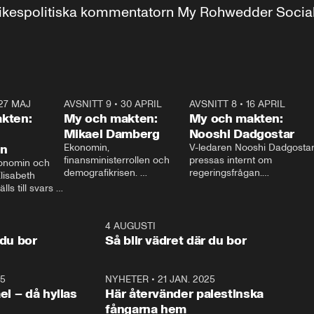
r inrikespolitiska kommentatorn My Rohwedder Soci
27 MAJ
3:51
AVSNITT 9
•
30 APRIL
24:00
AVSNITT 8
•
16 APRIL
25:1
kten:
My och makten:
My och makten:
Mikael Damberg
Nooshi Dadgostar
on
Ekonomin, 
V-ledaren Nooshi Dadgostar
finansministerrollen och 
pressas internt om 
onomin och 
demografikrisen. 
regeringsfrågan.

lisabeth 
Oppositionen ställs till svars 
I Aftonbladets 
ls till svars 
när Socialdemokraternas 
partiledarutfrågning ”My 
stern gästar 
Mikael Damberg gästar My 
och Makten” sätter hon ner 
My och Makten. 
och Makten. 
foten mot kritikerna:

1:06
4 AUGUSTI
1:0
– Vi ställer upp i val. Ska vi 
 du bor
Så blir vädret där du bor
vara med så sitter vi förstås 
25
1:22
NYHETER
•
21 JAN. 2025
0:5
ael – då hyllas
Här återvänder palestinska
fångarna hem