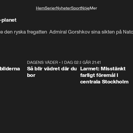
Hem
Serier
Nyheter
Sport
Nöje
Mer
Livsstil
-planet
e den ryska fregatten  Admiral Gorshkov sina sikten på Nato
Nato-plan under en övning i Nordatlanten.
0:31
DAGENS VÄDER
•
I DAG 02:30
1:06
I GÅR 21:41
0:3
bilderna
Så blir vädret där du
Larmet: Misstänkt
bor
farligt föremål i
centrala Stockholm