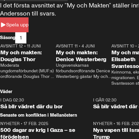
I det första avsnittet av ”My och Makten” ställe
Andersson till svars.
Spela upp
1
Säsong
AVSNITT 12
•
11 JUNI
26:27
AVSNITT 11
•
4 JUNI
23:40
AVSNITT 10
•
My och makten:
My och makten:
My och ma
Douglas Thor
Denice Westerberg
Elisabeth
Moderata 
Ungsvenskarnas 
Svantess
ungdomsförbundet (MUF:s) 
förbundsordförande Denice 
Kvinnorna, ek
ordförande Douglas Thor 
Westerberg gästar My och 
migrationen. E
gästar My och makten. I 
makten. I avsnittet 
Svantesson stäl
avsnittet diskuteras 
diskuteras migrationsfrågan 
när finansmini
Väder
tonårsutvisningarna och hur 
och hur SD ska locka 
Moderaterna ska locka 
kvinnliga väljare. 
I DAG 02:30
1:06
I GÅR 02:30
väljare till valet i höst. 
Så blir vädret där du bor
Så blir vädret där
Senaste om konflikten i Mellanöstern
NYHETER
•
17 FEB. 2025
0:45
NYHETER
•
16 FEB. 20
500 dagar av krig i Gaza – se
Nya vapen till Isr
förödelsen
Trump