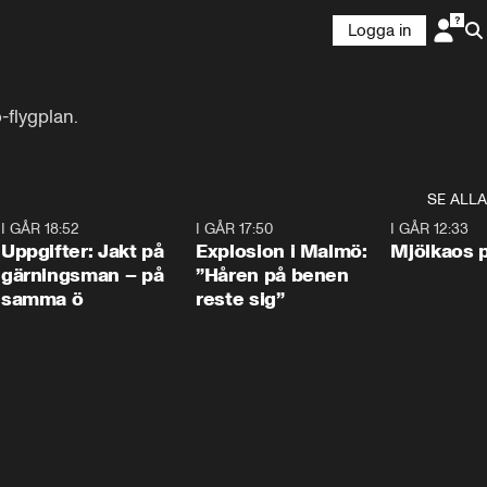
Logga in
-flygplan.
SE ALLA
5
I GÅR 18:52
0:33
I GÅR 17:50
1:10
I GÅR 12:33
Uppgifter: Jakt på
Explosion i Malmö:
Mjölkaos p
gärningsman – på
”Håren på benen
samma ö
reste sig”