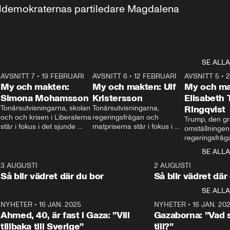
aldemokraternas partiledare Magdalena 
SE ALLA
7
AVSNITT 7
•
19 FEBRUARI
24:30
AVSNITT 6
•
12 FEBRUARI
27:30
AVSNITT 5
•
My och makten:
My och makten: Ulf
My och ma
Simona Mohamsson
Kristersson
Elisabeth
 
Tonårsutvisningarna, skolan 
Tonårsutvisningarna, 
Ringqvist
och och krisen i Liberalerna 
regeringsfrågan och 
Trump, den gr
står i fokus i det sjunde 
matpriserna står i fokus i 
omställningen
avsnittet av ”My och 
det sjätte avsnittet av ”My 
regeringsfråga
makten”. Se när 
och makten”. Se när 
centrum i det 
SE ALLA
Aftonbladets inrikespolitiska 
Aftonbladets inrikespolitiska 
avsnittet av ”
kommentator My 
kommentator My 
6
3 AUGUSTI
1:06
2 AUGUSTI
Makten”. Se nä
Rohwedder ställer 
Rohwedder ställer 
Så blir vädret där du bor
Så blir vädret där
Aftonbladets in
utbildnings- och 
statsminister Ulf Kristersson 
kommentator 
SE ALLA
integrationsminister Simona 
till svars.
Rohwedder stäl
Mohamsson till svars.
Centerpartiets
2
NYHETER
•
16 JAN. 2025
1:01
NYHETER
•
16 JAN. 20
Thand Ring till
Ahmed, 40, är fast i Gaza: ”Vill
Gazaborna: ”Vad s
tillbaka till Sverige”
till?”