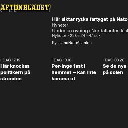
Här siktar ryska fartyget på Nato
Nyheter
Under en övning i Nordatlanten låst
Nyheter
•
23.05.24
•
47 sek
Ryssland
Nato
Atlanten
I DAG 12:19
0:45
I DAG 10:16
1:26
I DAG 08:20
Här knockas
Per-Inge fast i
Se de nya 
politikern på
hemmet – kan inte
på solen
stranden
komma ut