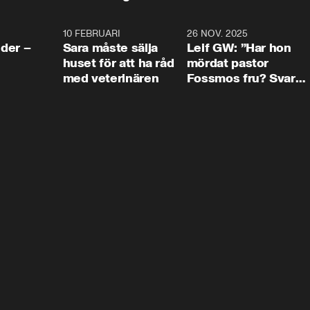
4:24
10 FEBRUARI
4:13
26 NOV. 2025
8:1
der –
Sara måste sälja
Leif GW: ”Har hon
huset för att ha råd
mördat pastor
med veterinären
Fossmos fru? Svar
nej.”