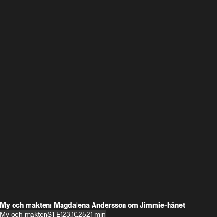
My och makten: Magdalena Andersson om Jimmie-hånet
My och makten
S1 E1
23.10.25
21 min