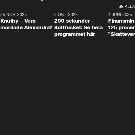
SE ALLA
3
25 NOV. 2025
31:05
8 OKT. 2025
4:29
4 JUNI 2025
Knutby – Vem
200 sekunder –
Finansmin
mördade Alexandra?
Köttfusket: Se hela
125 procent
programmet här
"Skattever
viktig uppg