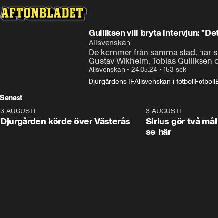
Gulliksen vill bryta intervjun: "De
Allsvenskan
De kommer från samma stad, har sp
Gustav Wikheim, Tobias Gulliksen
Allsvenskan
•
24.05.24
•
153 sek
Djurgårdens IF
Allsvenskan i fotboll
Fotboll
Senast
3 AUGUSTI
3:00
3 AUGUSTI
Djurgården körde över Västerås
Sirius gör två mål
se här