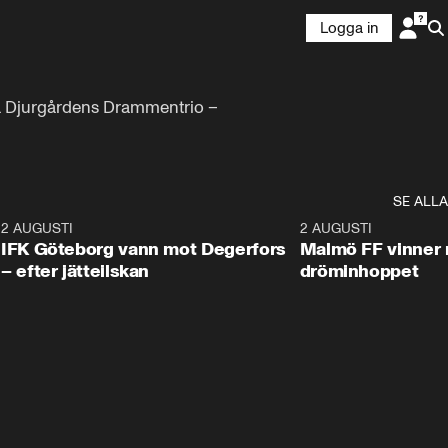
Logga in
a Djurgårdens Drammentrio – 
SE ALLA
5
2 AUGUSTI
2:32
2 AUGUSTI
IFK Göteborg vann mot Degerfors
Malmö FF vinner 
– efter jätteilskan
dröminhoppet