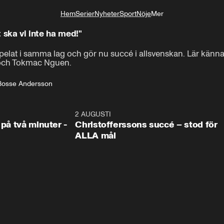
Hem
Serier
Nyheter
Sport
Nöje
Mer
Livsstil
t ska vi inte ha med!"
elat i samma lag och gör nu succé i allsvenskan. Lär känn
 och Tokmac Nguen.
Bosse Andersson
1:08
2 AUGUSTI
2:5
 på två minuter -
Christofferssons succé – stod för
ALLA mål