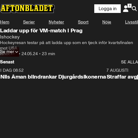
Logga in
Hem
Serier
Nyheter
Sport
Nöje
Livsstil
Laddar upp för VM-match i Prag
Ishockey
Hockeyresan testar på att ladda upp som en tjeck inför kvartsfinalen 
mot USA
Se mer
Ishockey
•
24.05.24
•
23 min
Senast
SE ALLA
I DAG 08:52
1:08
7 AUGUSTI
Nils Åman blindrankar Djurgårdsikonerna
Straffar avg