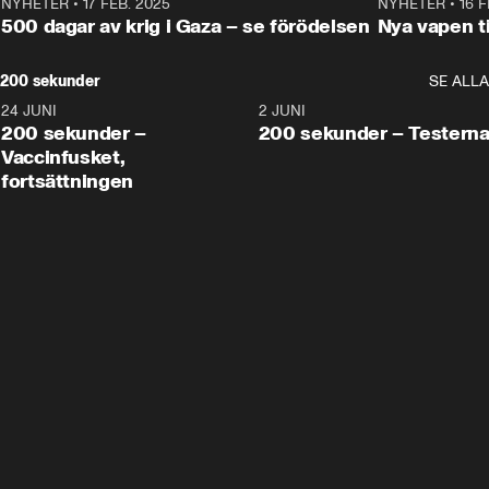
NYHETER
•
17 FEB. 2025
0:45
NYHETER
•
16 F
500 dagar av krig i Gaza – se förödelsen
Nya vapen ti
200 sekunder
SE ALLA
24 JUNI
5:00
2 JUNI
200 sekunder –
200 sekunder – Testern
Vaccinfusket,
fortsättningen