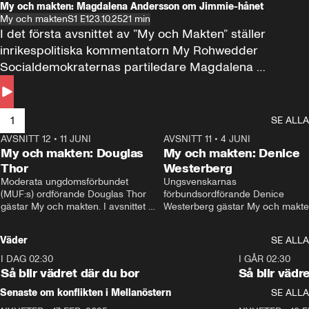
My och makten: Magdalena Andersson om Jimmie-hånet
My och makten
S1 E1
23.10.25
21 min
I det första avsnittet av ”My och Makten” ställer 
inrikespolitiska kommentatorn My Rohwedder 
Socialdemokraternas partiledare Magdalena 
Andersson till svars.
1
SE ALLA
AVSNITT 12
•
11 JUNI
26:27
AVSNITT 11
•
4 JUNI
2
My och makten: Douglas
My och makten: Denice
Thor
Westerberg
Moderata ungdomsförbundet 
Ungsvenskarnas 
(MUF:s) ordförande Douglas Thor 
förbundsordförande Denice 
gästar My och makten. I avsnittet 
Westerberg gästar My och makten.
diskuteras tonårsutvisningarna och 
avsnittet diskuteras migrationsfrå
hur Moderaterna ska locka väljare till 
och hur SD ska locka kvinnliga 
Väder
SE ALLA
valet i höst. 
väljare. 
I DAG 02:30
1:06
I GÅR 02:30
Så blir vädret där du bor
Så blir vädr
Senaste om konflikten i Mellanöstern
SE ALLA