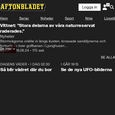
Logga in
Hem
Serier
Nyheter
Sport
Nöje
Livsstil
Vittnet: ”Stora delarna av våra naturreservat
raderades.”
Från de bryggorna vid kallbadhuset så gick den gamla 
Nyheter
strandlinjen, från 1970-talet, rakt ut här.
Stormvågorna vräkte in längs kusten, krossade sanddynerna och 
fortsatte in över golfbanan i Ljunghusen.

Se mer
Nyheter
•
16.06.24
•
175 sek
Samtidigt försvann flera meter av strandlinjen mot naturreservatet i 
SE ALLA
Skanör.
DAGENS VÄDER
•
I DAG 02:30
1:06
I GÅR 19:15
Så blir vädret där du bor
Se de nya UFO-bilderna