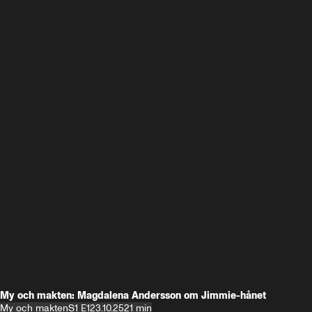
My och makten: Magdalena Andersson om Jimmie-hånet
My och makten
S1 E1
23.10.25
21 min