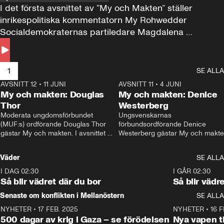
I det första avsnittet av ”My och Makten” ställer 
inrikespolitiska kommentatorn My Rohwedder 
Socialdemokraternas partiledare Magdalena 
Andersson till svars.
1
SE ALLA
AVSNITT 12
•
11 JUNI
26:27
AVSNITT 11
•
4 JUNI
2
My och makten: Douglas
My och makten: Denice
Thor
Westerberg
Moderata ungdomsförbundet 
Ungsvenskarnas 
(MUF:s) ordförande Douglas Thor 
förbundsordförande Denice 
gästar My och makten. I avsnittet 
Westerberg gästar My och makten.
diskuteras tonårsutvisningarna och 
avsnittet diskuteras migrationsfrå
hur Moderaterna ska locka väljare till 
och hur SD ska locka kvinnliga 
Väder
SE ALLA
valet i höst. 
väljare. 
I DAG 02:30
1:06
I GÅR 02:30
Så blir vädret där du bor
Så blir vädr
Senaste om konflikten i Mellanöstern
SE ALLA
NYHETER
•
17 FEB. 2025
0:45
NYHETER
•
16 F
500 dagar av krig i Gaza – se förödelsen
Nya vapen ti