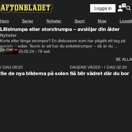
Logga in
Hem
Serier
Nyheter
Sport
Nöje
Livsstil
Lillstrumpa eller storstrumpa – avslöjar din ålder
Nyheter
Korta eller långa strumpor? En diskussion som har pågått ett tag på 
sociala medier. Teorin är att har du ankelstrumpor – då är du 
Se mer
garanterat över 30 år.
Nyheter
•
25.05.24
•
78 sek
SE ALLA
I DAG 08:20
0:19
DAGENS VÄDER
•
I DAG 02:30
Se de nya bilderna på solen
Så blir vädret där du bor