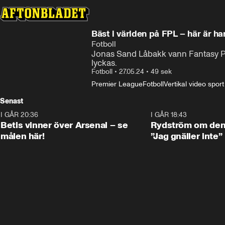
Bäst i världen på FPL – här är ha
Fotboll
Jonas Sand Låbakk vann Fantasy Pr
lyckas.
Fotboll
•
27.05.24
•
49 sek
Premier League
Fotboll
Vertikal video sport
Senast
I GÅR 20:36
1:30
I GÅR 18:43
Betis vinner över Arsenal – se
Rydström om den 
målen här!
”Jag gnäller inte”