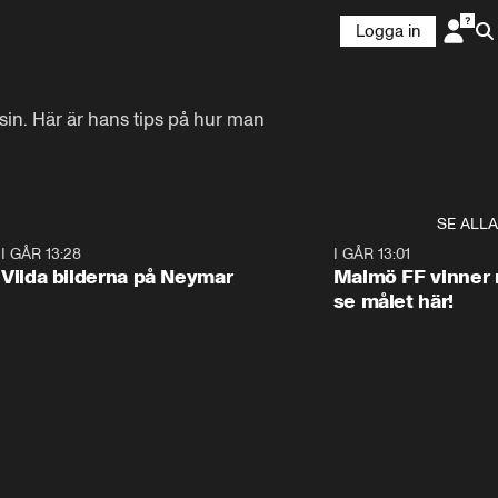
Logga in
. Här är hans tips på hur man 
SE ALLA
1
I GÅR 13:28
0:22
I GÅR 13:01
Vilda bilderna på Neymar
Malmö FF vinner 
se målet här!