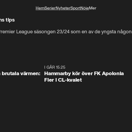
Hem
Serier
Nyheter
Sport
Nöje
Mer
Livsstil
ns tips
emier League säsongen 23/24 som en av de yngsta någonsin
0:46
I GÅR 15:25
1:3
brutala värmen:
Hammarby kör över FK Apolonia
Fier i CL-kvalet