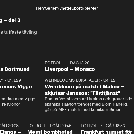
Hem
Serier
Nyheter
Sport
Nöje
Mer
Livsstil
g – del 3
 tuffaste tävling
0
FOTBOLL
•
I DAG 13:20
Plus
ia Dortmund
Liverpool – Monaco
EY
•
S1, E29
17:38
WERNBLOOMS ESKAPADER
•
S4, E2
38:2
ronors Viggo
Wernbloom på match i Malmö –
skjutsar Jansson: ”Färdtjänst”
en dag med Viggo 
Pontus Wernbloom är i Malmö och grottar i det 
 Tre Kronor
skånska självförtroendet med Björn Ranelid, 
går på MFF-match med komikern Simon 
”Chippen” Svensson och hjälper skadade 
stjärnbacken Pontus Jansson hem. 
 GÅR 20:08
1:07
FOTBOLL
•
I GÅR 19:46
0:47
FOTBOLL
•
I GÅR 18:53
0:5
Elanga –
Messi bombhotad
Frankfurt numret för