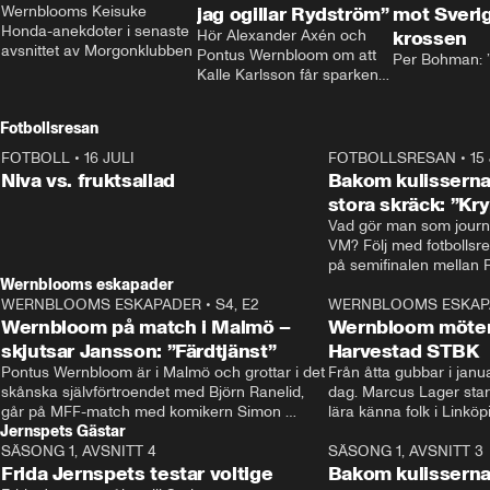
Wernblooms Keisuke 
jag ogillar Rydström”
mot Sverig
Honda-anekdoter i senaste 
Hör Alexander Axén och 
krossen
avsnittet av Morgonklubben
Pontus Wernbloom om att 
Per Bohman: ”
Kalle Karlsson får sparken 
från Bajen och att Henrik 
Rydström tar över
Fotbollsresan
FOTBOLL
•
16 JULI
0:44
FOTBOLLSRESAN
•
15
Niva vs. fruktsallad
Bakom kulisserna
stora skräck: ”Kr
Vad gör man som journa
VM? Följ med fotbollsr
Wernblooms eskapader
WERNBLOOMS ESKAPADER
•
S4, E2
38:23
WERNBLOOMS ESKAP
Wernbloom på match i Malmö –
Wernbloom möter
skjutsar Jansson: ”Färdtjänst”
Harvestad STBK
Pontus Wernbloom är i Malmö och grottar i det 
Från åtta gubbar i januar
skånska självförtroendet med Björn Ranelid, 
dag. Marcus Lager starta
går på MFF-match med komikern Simon 
lära känna folk i Linköp
Jernspets Gästar
”Chippen” Svensson och hjälper skadade 
STBK en institution – o
SÄSONG 1, AVSNITT 4
stjärnbacken Pontus Jansson hem. 
13:37
rakt in i värmen.
SÄSONG 1, AVSNITT 3
Frida Jernspets testar voltige
Bakom kulissern