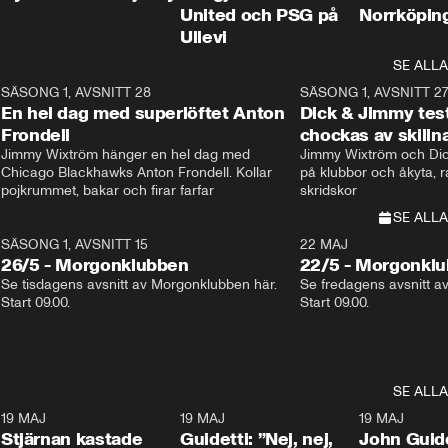
United och PSG på
Norrköpin
Ullevi
SE ALLA
8
SÄSONG 1, AVSNITT 28
20:38
SÄSONG 1, AVSNITT 2
Plus
En hel dag med superlöftet Anton
Dick & Jimmy test
Frondell
chockas av skill
Jimmy Wixtröm hänger en hel dag med 
Jimmy Wixtröm och Dick
Chicago Blackhawks Anton Frondell. Kollar 
på klubbor och åkyta, r
pojkrummet, bakar och firar farfar
skridskor 
SE ALLA
SÄSONG 1, AVSNITT 15
22 MAJ
26/5 - Morgonklubben
22/5 - Morgonkl
Se tisdagens avsnitt av Morgonklubben här. 
Se fredagens avsnitt a
Start 09.00. 
Start 09.00. 
SE ALLA
1
19 MAJ
0:43
19 MAJ
0:39
19 MAJ
Stjärnan kastade
Guidetti: ”Nej, nej,
John Guide