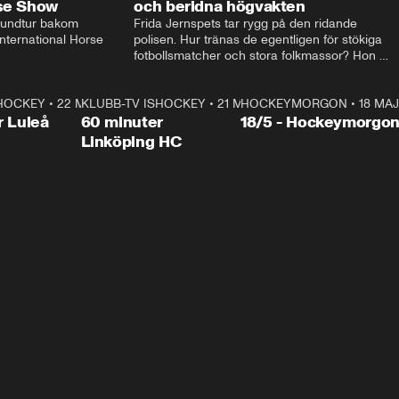
rse Show
och beridna högvakten
rundtur bakom 
Frida Jernspets tar rygg på den ridande 
ternational Horse 
polisen. Hur tränas de egentligen för stökiga 
fotbollsmatcher och stora folkmassor? Hon 
hälsar även på hos beridna högvakten, som 
den här dagen ska byta av högvakten, som 
SHOCKEY
1:00:28
•
22 MAJ
KLUBB-TV ISHOCKEY
vaktar slottet.
1:00:18
•
21 MAJ
HOCKEYMORGON
•
18 MAJ
Plus
r Luleå
60 minuter
18/5 - Hockeymorgo
Linköping HC