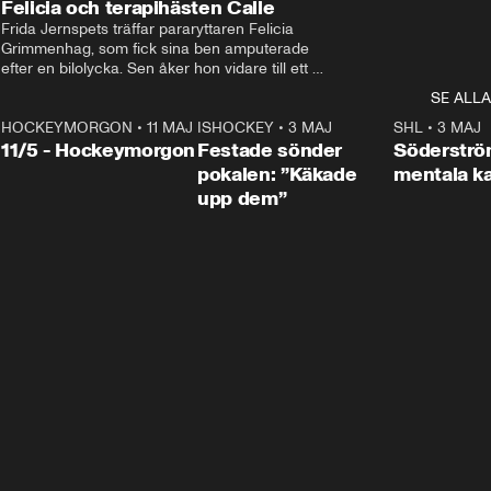
Felicia och terapihästen Calle
Frida Jernspets träffar pararyttaren Felicia 
Grimmenhag, som fick sina ben amputerade 
efter en bilolycka. Sen åker hon vidare till ett 
vård- och omsorgsboende med den 76 
SE ALLA
centimeter höga terapihästen Calle.
HOCKEYMORGON
•
11 MAJ
ISHOCKEY
•
3 MAJ
0:22
SHL
•
3 MAJ
n
11/5 - Hockeymorgon
Festade sönder
Söderströ
pokalen: ”Käkade
mentala 
upp dem”