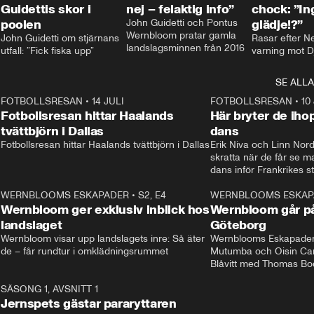
Guidettis skor i
nej – felaktig info”
chock: ”I
poolen
John Guidetti och Pontus 
glädje!?”
Wernbloom pratar gamla 
John Guidetti om stjärnans 
Rasar efter N
landslagsminnen från 2016
utfall: ”Fick fiska upp”
varning mot D
SE ALLA
8
FOTBOLLSRESAN
•
14 JULI
41:35
FOTBOLLSRESAN
•
10
Fotbollsresan hittar Haalands
Här bryter de ih
tvättbjörn i Dallas
dans
Fotbollsresan hittar Haalands tvättbjörn i Dallas
Erik Niva och Linn Nord
skratta när de får se 
dans inför Frankrikes st
VM-kvartsfinalen. 
4
WERNBLOOMS ESKAPADER
•
S2, E4
24:20
WERNBLOOMS ESKAP
Plus
Wernbloom ger exklusiv inblick hos
Wernbloom går på
landslaget
Göteborg
Wernbloom visar upp landslagets inre: Så äter 
Wernblooms Eskapader:
de – får rundtur i omklädningsrummet
Mutumba och Oisin Cant
Blåvitt med Thomas Bo
0
SÄSONG 1, AVSNITT 1
25:12
Jernspets gästar pararyttaren