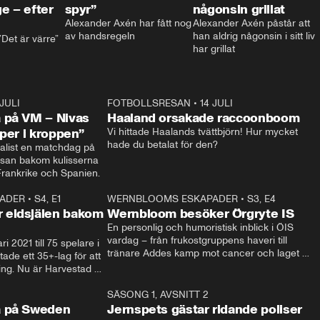
e – efter
spyr”
någonsin grillat
Alexander Axén har fått nog 
Alexander Axén påstår att 
av handsregeln
han aldrig någonsin i sitt liv 
Det är värre”
har grillat
 JULI
36:52
FOTBOLLSRESAN
•
14 JULI
0:3
 på VM – Nivas
Haaland orsakade raccoonboom
yper i kroppen”
Vi hittade Haalands tvättbjörn! Hur mycket 
hade du betalat för den?
list en matchdag på 
esan bakom kulisserna 
på semifinalen mellan Frankrike och Spanien. 
ADER
•
S4, E1
32:14
WERNBLOOMS ESKAPADER
•
S3, E4
33:1
Plus
 eldsjälen bakom
Wernbloom besöker Örgryte IS
En personlig och humoristisk inblick i ÖIS 
vardag – från frukostgruppens haveri till 
i 2021 till 75 spelare i 
tränare Addes kamp mot cancer och laget 
de ett 35+-lag för att 
som siktar mot Allsvenskan.
ing. Nu är Harvestad 
ch Wernbloom kliver 
14:14
SÄSONG 1, AVSNITT 2
24:5
a på Sweden
Jernspets gästar ridande poliser