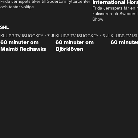
Frida Jernspets åker till Södertörn ryttarcenter 
International Ho
och testar voltige
Frida Jernspets får en 
kulisserna på Sweden In
Show
SHL
KLUBB-TV ISHOCKEY
1:02:53
•
7 JUNI
KLUBB-TV ISHOCKEY
1:00:59
•
6 JUNI
KLUBB-TV I
Plus
Plus
60 minuter om
60 minuter om
60 minute
Malmö Redhawks
Björklöven