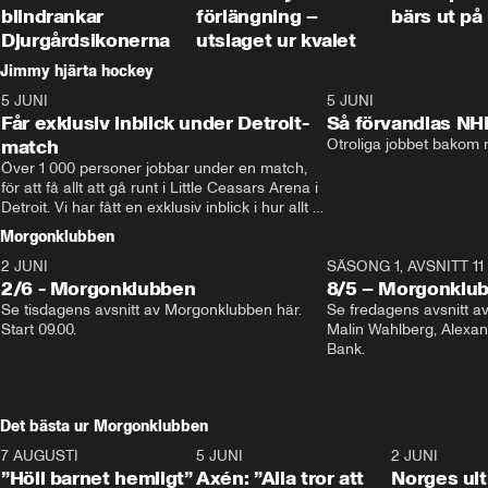
blindrankar
förlängning –
bärs ut på
Djurgårdsikonerna
utslaget ur kvalet
Jimmy hjärta hockey
5 JUNI
11:14
5 JUNI
Får exklusiv inblick under Detroit-
Så förvandlas NH
match
Otroliga jobbet bakom r
Över 1 000 personer jobbar under en match, 
för att få allt att gå runt i Little Ceasars Arena i 
Detroit. Vi har fått en exklusiv inblick i hur allt 
fungerar inför och under match i världens 
Morgonklubben
bästa hockeyliga
2 JUNI
SÄSONG 1, AVSNITT 11
2/6 - Morgonklubben
8/5 – Morgonklu
Se tisdagens avsnitt av Morgonklubben här. 
Se fredagens avsnitt 
Start 09.00. 
Malin Wahlberg, Alexa
Bank. 
Det bästa ur Morgonklubben
7 AUGUSTI
1:14
5 JUNI
0:44
2 JUNI
”Höll barnet hemligt”
Axén: ”Alla tror att
Norges ul