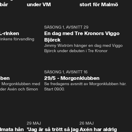
 bår
under VM
stort för Malmö
1:04
SÄSONG 1, AVSNITT 29
17:3
L-rinken
En dag med Tre Kronors Viggo
inkens förvandling
Björck
Jimmy Wixtröm hänger en dag med Viggo 
Björck under debuten i Tre Kronor
SÄSONG 1, AVSNITT 16
bben
29/5 - Morgonklubben
av Morgonklubben med 
Se fredagens avsnitt av Morgonklubben här. 
nder Axén och Simon 
Start 09.00. 
0:26
29 MAJ
0:30
26 MAJ
0:3
timata hån
”Jag är så trött så jag
Axén har aldrig