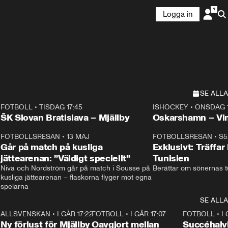
Logga in
SE ALLA
FOTBOLL
•
TISDAG 17:45
ISHOCKEY
•
ONSDAG 1
Plus
Plus
ŠK Slovan Bratislava – Mjällby
Oskarshamn – V
3
FOTBOLLSRESAN
•
13 MAJ
33:19
FOTBOLLSRESAN
•
S5
Går på match på kusliga
Exklusivt: Träffar
jättearenan: ”Väldigt speciellt”
Tunisien
Niva och Nordström går på match i Sousse på 
Berättar om sönernas tu
kusliga jättearenan – flaskorna flyger mot egna 
spelarna 
SE ALLA
6
ALLSVENSKAN
•
I GÅR 17:22
0:37
FOTBOLL
•
I GÅR 17:07
1:22
FOTBOLL
•
I
Ny förlust för Mjällby
Oavgjort mellan
Succéhalvl