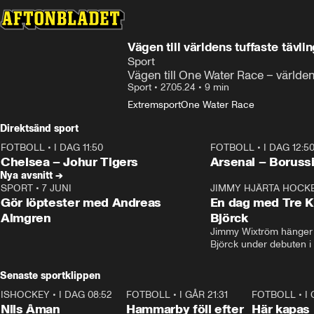
Vägen till världens tuffaste tävlin
Sport
Vägen till One Water Race – världens
Sport
•
27.05.24
•
9 min
Extremsport
One Water Race
Direktsänd sport
FOTBOLL
•
I DAG 11:50
FOTBOLL
•
I DAG 12:5
Plus
Plus
Chelsea – Johur Tigers
Arsenal – Boruss
Nya avsnitt →
SPORT
•
7 JUNI
16:36
JIMMY HJÄRTA HOCK
Gör löptester med Andreas
En dag med Tre K
Almgren
Björck
Jimmy Wixtröm hänger 
Björck under debuten i
Senaste sportklippen
ISHOCKEY
•
I DAG 08:52
1:08
FOTBOLL
•
I GÅR 21:31
1:28
FOTBOLL
•
I
Nils Åman
Hammarby föll efter
Här kapas 