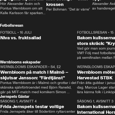
Hör Alexander Axén och 
krossen
Alexander Axén
Pontus Wernbloom om att 
av handsrege
Per Bohman: ”Det är värre”
Kalle Karlsson får sparken 
från Bajen och att Henrik 
Rydström tar över
Fotbollsresan
FOTBOLL
•
16 JULI
0:44
FOTBOLLSRESAN
•
15
Niva vs. fruktsallad
Bakom kulisserna
stora skräck: ”Kr
Vad gör man som journa
VM? Följ med fotbollsr
Wernblooms eskapader
WERNBLOOMS ESKAPADER
•
S4, E2
38:23
WERNBLOOMS ESKAP
Wernbloom på match i Malmö –
Wernbloom möter
skjutsar Jansson: ”Färdtjänst”
Harvestad STBK
Pontus Wernbloom är i Malmö och grottar i det 
Från åtta gubbar i januar
skånska självförtroendet med Björn Ranelid, 
dag. Marcus Lager starta
går på MFF-match med komikern Simon 
lära känna folk i Linköp
Jernspets Gästar
”Chippen” Svensson och hjälper skadade 
STBK en institution – o
SÄSONG 1, AVSNITT 4
stjärnbacken Pontus Jansson hem. 
13:37
rakt in i värmen.
SÄSONG 1, AVSNITT 3
Frida Jernspets testar voltige
Bakom kulissern
Frida Jernspets åker till Södertörn ryttarcenter 
International Ho