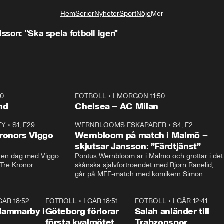
Hem
Serier
Nyheter
Sport
Nöje
Mer
Livsstil
lsson: "Ska spela fotboll igen"
t
40
FOTBOLL
•
I MORGON 11:50
Plus
nd
Chelsea – AC Milan
EY
•
S1, E29
17:38
WERNBLOOMS ESKAPADER
•
S4, E2
38:2
ronors Viggo
Wernbloom på match i Malmö –
skjutsar Jansson: ”Färdtjänst”
en dag med Viggo 
Pontus Wernbloom är i Malmö och grottar i det 
 Tre Kronor
skånska självförtroendet med Björn Ranelid, 
går på MFF-match med komikern Simon 
”Chippen” Svensson och hjälper skadade 
stjärnbacken Pontus Jansson hem. 
 GÅR 18:52
2:17
FOTBOLL
•
I GÅR 18:51
2:17
FOTBOLL
•
I GÅR 12:41
0:4
Hammarby i
Göteborg förlorar
Salah anländer till
första kvalmötet
Trabzonspor