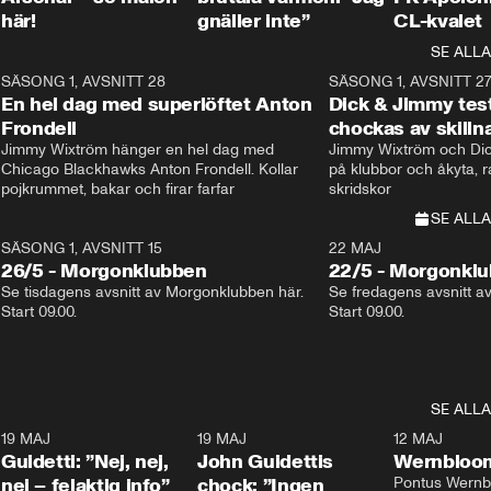
här!
gnäller inte”
CL-kvalet
SE ALLA
8
SÄSONG 1, AVSNITT 28
20:38
SÄSONG 1, AVSNITT 2
Plus
En hel dag med superlöftet Anton
Dick & Jimmy test
Frondell
chockas av skill
Jimmy Wixtröm hänger en hel dag med 
Jimmy Wixtröm och Dick
Chicago Blackhawks Anton Frondell. Kollar 
på klubbor och åkyta, r
pojkrummet, bakar och firar farfar
skridskor 
SE ALLA
SÄSONG 1, AVSNITT 15
22 MAJ
26/5 - Morgonklubben
22/5 - Morgonkl
Se tisdagens avsnitt av Morgonklubben här. 
Se fredagens avsnitt a
Start 09.00. 
Start 09.00. 
SE ALLA
3
19 MAJ
0:39
19 MAJ
0:34
12 MAJ
Guidetti: ”Nej, nej,
John Guidettis
Wernbloom
nej – felaktig info”
chock: ”Ingen
Pontus Wernbl