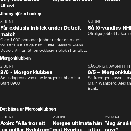
Ullevi
Jimmy hjärta hockey
5 JUNI
11:14
5 JUNI
Får exklusiv inblick under Detroit-
Så förvandlas NH
match
Otroliga jobbet bakom r
Över 1 000 personer jobbar under en match, 
för att få allt att gå runt i Little Ceasars Arena i 
Detroit. Vi har fått en exklusiv inblick i hur allt 
fungerar inför och under match i världens 
Morgonklubben
bästa hockeyliga
2 JUNI
SÄSONG 1, AVSNITT 11
2/6 - Morgonklubben
8/5 – Morgonklu
Se tisdagens avsnitt av Morgonklubben här. 
Se fredagens avsnitt 
Start 09.00. 
Malin Wahlberg, Alexa
Bank. 
Det bästa ur Morgonklubben
5 JUNI
0:44
2 JUNI
0:26
29 MAJ
Axén: ”Alla tror att
Norges ultimata hån
”Jag är så 
jag ogillar Rydström”
mot Sverige – efter
spyr”