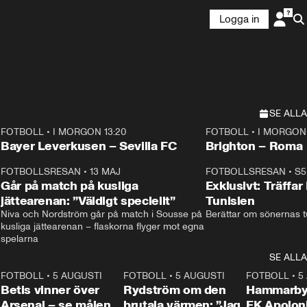
Logga in
SE ALLA
FOTBOLL
•
I MORGON 13:20
FOTBOLL
•
I MORGON 
Plus
Plus
Bayer Leverkusen – Sevilla FC
Brighton – Roma
3
FOTBOLLSRESAN
•
13 MAJ
33:19
FOTBOLLSRESAN
•
S5
Går på match på kusliga
Exklusivt: Träffar
jättearenan: ”Väldigt speciellt”
Tunisien
Niva och Nordström går på match i Sousse på 
Berättar om sönernas tu
kusliga jättearenan – flaskorna flyger mot egna 
spelarna 
SE ALLA
2
FOTBOLL
•
5 AUGUSTI
1:30
FOTBOLL
•
5 AUGUSTI
0:46
FOTBOLL
•
5
Betis vinner över
Rydström om den
Hammarby 
Arsenal – se målen
brutala värmen: ”Jag
FK Apoloni