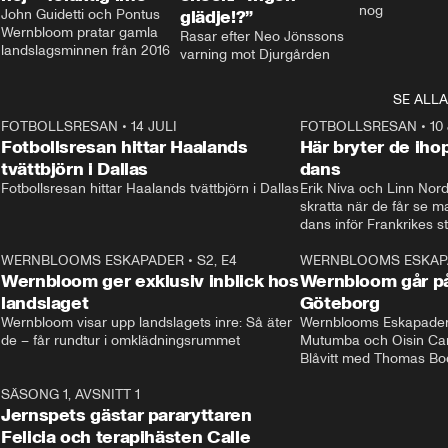
nog
John Guidetti och Pontus 
glädje!?”
Wernbloom pratar gamla 
Rasar efter Neo Jönssons 
landslagsminnen från 2016
varning mot Djurgården
SE ALLA
8
FOTBOLLSRESAN
•
14 JULI
41:35
FOTBOLLSRESAN
•
10
Fotbollsresan hittar Haalands
Här bryter de ih
tvättbjörn i Dallas
dans
Fotbollsresan hittar Haalands tvättbjörn i Dallas
Erik Niva och Linn Nord
skratta när de får se 
dans inför Frankrikes st
VM-kvartsfinalen. 
4
WERNBLOOMS ESKAPADER
•
S2, E4
24:20
WERNBLOOMS ESKAP
Plus
Wernbloom ger exklusiv inblick hos
Wernbloom går på
landslaget
Göteborg
Wernbloom visar upp landslagets inre: Så äter 
Wernblooms Eskapader:
de – får rundtur i omklädningsrummet
Mutumba och Oisin Cant
Blåvitt med Thomas Bo
0
SÄSONG 1, AVSNITT 1
25:12
Jernspets gästar pararyttaren
Felicia och terapihästen Calle