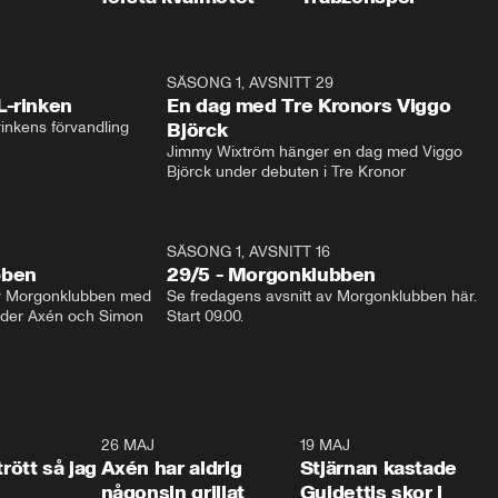
1:04
SÄSONG 1, AVSNITT 29
17:3
L-rinken
En dag med Tre Kronors Viggo
inkens förvandling
Björck
Jimmy Wixtröm hänger en dag med Viggo 
Björck under debuten i Tre Kronor
SÄSONG 1, AVSNITT 16
bben
29/5 - Morgonklubben
av Morgonklubben med 
Se fredagens avsnitt av Morgonklubben här. 
nder Axén och Simon 
Start 09.00. 
0:30
26 MAJ
0:31
19 MAJ
0:4
trött så jag
Axén har aldrig
Stjärnan kastade
någonsin grillat
Guidettis skor i