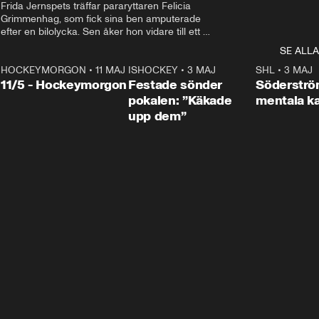
Frida Jernspets träffar pararyttaren Felicia 
Grimmenhag, som fick sina ben amputerade 
efter en bilolycka. Sen åker hon vidare till ett 
vård- och omsorgsboende med den 76 
SE ALLA
centimeter höga terapihästen Calle.
HOCKEYMORGON
•
11 MAJ
ISHOCKEY
•
3 MAJ
0:22
SHL
•
3 MAJ
n
11/5 - Hockeymorgon
Festade sönder
Söderströ
pokalen: ”Käkade
mentala 
upp dem”