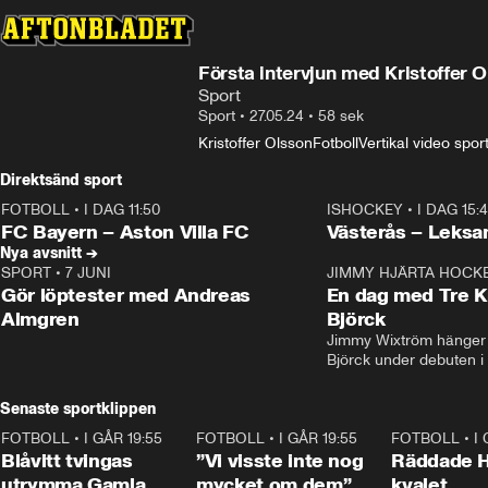
Första intervjun med Kristoffer O
Sport
Sport
•
27.05.24
•
58 sek
Kristoffer Olsson
Fotboll
Vertikal video spor
Direktsänd sport
FOTBOLL
•
I DAG 11:50
ISHOCKEY
•
I DAG 15:
Plus
Plus
FC Bayern – Aston Villa FC
Västerås – Leksa
Nya avsnitt →
SPORT
•
7 JUNI
16:36
JIMMY HJÄRTA HOCK
Gör löptester med Andreas
En dag med Tre K
Almgren
Björck
Jimmy Wixtröm hänger 
Björck under debuten i
Senaste sportklippen
FOTBOLL
•
I GÅR 19:55
0:29
FOTBOLL
•
I GÅR 19:55
1:56
FOTBOLL
•
I
Blåvitt tvingas
”Vi visste inte nog
Räddade 
utrymma Gamla
mycket om dem”
kvalet