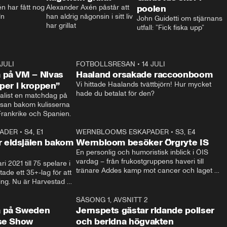
 har fått nog 
Alexander Axén påstår att 
poolen
ln
han aldrig någonsin i sitt liv 
John Guidetti om stjärnans 
har grillat
utfall: ”Fick fiska upp”
 JULI
36:52
FOTBOLLSRESAN
•
14 JULI
0:3
 på VM – Nivas
Haaland orsakade raccoonboom
yper i kroppen”
Vi hittade Haalands tvättbjörn! Hur mycket 
hade du betalat för den?
list en matchdag på 
esan bakom kulisserna 
på semifinalen mellan Frankrike och Spanien. 
ADER
•
S4, E1
32:14
WERNBLOOMS ESKAPADER
•
S3, E4
33:1
Plus
 eldsjälen bakom
Wernbloom besöker Örgryte IS
En personlig och humoristisk inblick i ÖIS 
vardag – från frukostgruppens haveri till 
i 2021 till 75 spelare i 
tränare Addes kamp mot cancer och laget 
de ett 35+-lag för att 
som siktar mot Allsvenskan.
ing. Nu är Harvestad 
ch Wernbloom kliver 
14:14
SÄSONG 1, AVSNITT 2
24:5
a på Sweden
Jernspets gästar ridande poliser
rse Show
och beridna högvakten