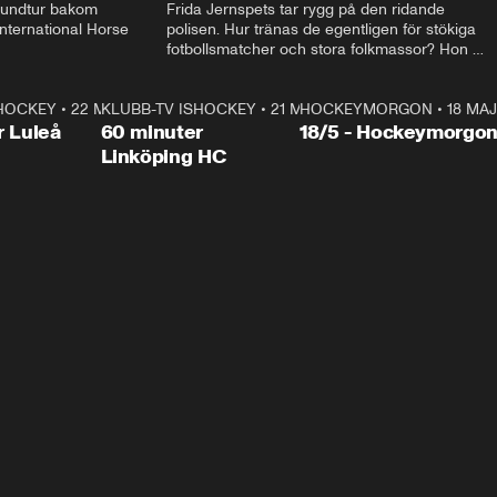
rundtur bakom 
Frida Jernspets tar rygg på den ridande 
ternational Horse 
polisen. Hur tränas de egentligen för stökiga 
fotbollsmatcher och stora folkmassor? Hon 
hälsar även på hos beridna högvakten, som 
den här dagen ska byta av högvakten, som 
SHOCKEY
1:00:28
•
22 MAJ
KLUBB-TV ISHOCKEY
vaktar slottet.
1:00:18
•
21 MAJ
HOCKEYMORGON
•
18 MAJ
Plus
r Luleå
60 minuter
18/5 - Hockeymorgo
Linköping HC