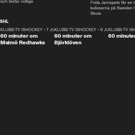
och testar voltige
Frida Jernspets får en 
kulisserna på Sweden In
Show
SHL
KLUBB-TV ISHOCKEY
1:02:53
•
7 JUNI
KLUBB-TV ISHOCKEY
1:00:59
•
6 JUNI
KLUBB-TV I
Plus
Plus
60 minuter om
60 minuter om
60 minute
Malmö Redhawks
Björklöven