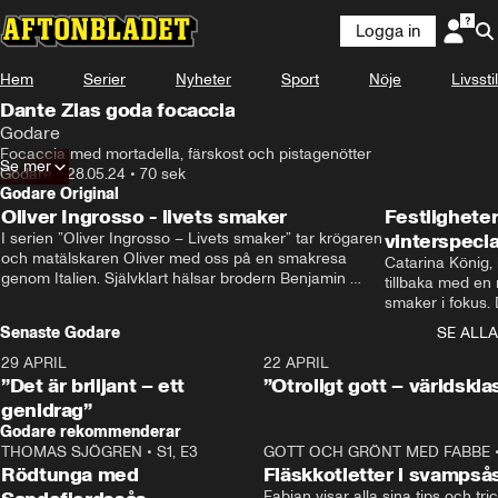
Logga in
Hem
Serier
Nyheter
Sport
Nöje
Livsstil
Dante Zias goda focaccia
Godare
Focaccia med mortadella, färskost och pistagenötter
Se mer
Godare
•
28.05.24
•
70 sek
Godare Original
Oliver Ingrosso - livets smaker
Festlighete
I serien ”Oliver Ingrosso – Livets smaker” tar krögaren 
vinterspecia
och matälskaren Oliver med oss på en smakresa 
Catarina König, 
genom Italien. Självklart hälsar brodern Benjamin 
tillbaka med en
Ingrosso på i Rom.
smaker i fokus. D
julfavoriter och 
Senaste Godare
SE ALLA
succé.
29 APRIL
0:50
22 APRIL
”Det är briljant – ett
”Otroligt gott – världskla
genidrag”
Godare rekommenderar
THOMAS SJÖGREN
•
S1, E3
13:56
GOTT OCH GRÖNT MED FABBE
Rödtunga med
Fläskkotletter i svampså
Fabian visar alla sina tips och tric