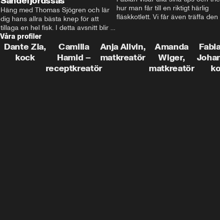
Sandefjordssås
hur man får till en riktigt härlig 
Häng med Thomas Sjögren och lär 
fläskkotlett. Vi får även träffa den 
dig hans allra bästa knep för att 
före detta schlagerkungen Fredrik
tillaga en hel fisk. I detta avsnitt blir 
som lämnat stan och sadlat om till
Våra profiler
de helstekt rödtunga med 
grisbonde på Gotland.
sandefjordssås och en magisk sallad 
Dante Zia,
Camilla
Anja Allvin,
Amanda
Fabia
på pepparrot och äpple.
kock
Hamid –
matkreatör
Wiger,
Joha
receptkreatör
matkreatör
k