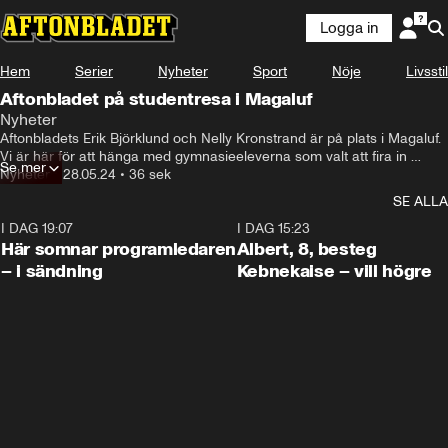
Logga in
Hem
Serier
Nyheter
Sport
Nöje
Livsstil
Aftonbladet på studentresa i Magaluf
Nyheter
Aftonbladets Erik Björklund och Nelly Kronstrand är på plats i Magaluf.

Vi är här för att hänga med gymnasieeleverna som valt att fira in 
Se mer
studenten med en vecka på en av Spaniens festligaste öar.

Nyheter
•
28.05.24
•
36 sek
Följ oss i vår liverapporteringen här – hela veckan.
SE ALLA
I DAG 19:07
0:45
I DAG 15:23
Här somnar programledaren
Albert, 8, besteg
– i sändning
Kebnekaise – vill högre