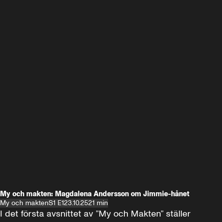
My och makten: Magdalena Andersson om Jimmie-hånet
My och makten
S1 E1
23.10.25
21 min
I det första avsnittet av ”My och Makten” ställer 