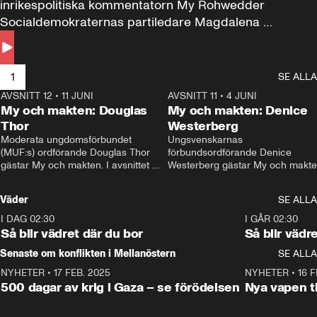
inrikespolitiska kommentatorn My Rohwedder 
Socialdemokraternas partiledare Magdalena 
Andersson till svars.
1
SE ALLA
AVSNITT 12
•
11 JUNI
26:27
AVSNITT 11
•
4 JUNI
2
My och makten: Douglas
My och makten: Denice
Thor
Westerberg
Moderata ungdomsförbundet 
Ungsvenskarnas 
(MUF:s) ordförande Douglas Thor 
förbundsordförande Denice 
gästar My och makten. I avsnittet 
Westerberg gästar My och makten.
diskuteras tonårsutvisningarna och 
avsnittet diskuteras migrationsfrå
hur Moderaterna ska locka väljare till 
och hur SD ska locka kvinnliga 
Väder
SE ALLA
valet i höst. 
väljare. 
I DAG 02:30
1:06
I GÅR 02:30
Så blir vädret där du bor
Så blir vädr
Senaste om konflikten i Mellanöstern
SE ALLA
NYHETER
•
17 FEB. 2025
0:45
NYHETER
•
16 F
500 dagar av krig i Gaza – se förödelsen
Nya vapen ti