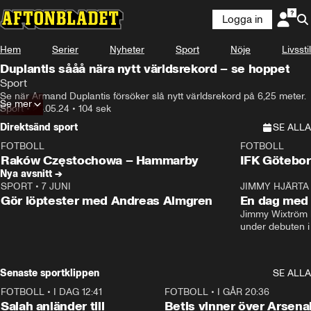
Logga in
Hem
Serier
Nyheter
Sport
Nöje
Livsstil
Duplantis sååå nära nytt världsrekord – se hoppet
Sport
Se när Armand Duplantis försöker slå nytt världsrekord på 6,25 meter.
Se mer
Sport
•
28.05.24
•
104 sek
Direktsänd sport
SE ALLA
FOTBOLL
FOTBOLL
LIVE
Plus
Plus
Raków Częstochowa – Hammarby
IFK Götebor
Nya avsnitt →
SPORT
•
7 JUNI
16:36
JIMMY HJÄRTA
Gör löptester med Andreas Almgren
En dag med 
Jimmy Wixtröm 
under debuten i
Senaste sportklippen
SE ALLA
FOTBOLL
•
I DAG 12:41
0:42
FOTBOLL
•
I GÅR 20:36
Salah anländer till
Betis vinner över Arsena