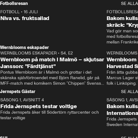
Rydström tar över
Fotbollsresan
SE ALLA
FOTBOLL
•
16 JULI
0:44
FOTBOLLSRES
Niva vs. fruktsallad
Bakom kulis
skräck: ”Kry
Vad gör man som
med fotbollsres
Wernblooms eskapader
WERNBLOOMS ESKAPADER
•
S4, E2
38:23
WERNBLOOMS 
Wernbloom på match i Malmö – skjutsar
Wernbloom 
Jansson: ”Färdtjänst”
Harvestad 
Pontus Wernbloom är i Malmö och grottar i det 
Från åtta gubbar 
skånska självförtroendet med Björn Ranelid, går på 
Marcus Lager sta
MFF-match med komikern Simon ”Chippen” Svensson 
folk i Linköping
och hjälper skadade stjärnbacken Pontus Jansson 
och Wernbloom kl
Jernspets Gästar
SE ALLA
hem. 
SÄSONG 1, AVSNITT 4
13:37
SÄSONG 1, AVS
Frida Jernspets testar voltige
Bakom kuli
Frida Jernspets åker till Södertörn ryttarcenter och 
Internation
testar voltige
Frida Jernspets 
Sweden Interna