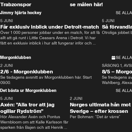
Trabzonspor
se målen här!
Jimmy hjärta hockey
SE ALLA
5 JUNI
11:14
5 JUNI
Får exklusiv inblick under Detroit-match
Så förvandl
Över 1 000 personer jobbar under en match, för att få 
Otroliga jobbet
allt att gå runt i Little Ceasars Arena i Detroit. Vi har 
fått en exklusiv inblick i hur allt fungerar inför och 
under match i världens bästa hockeyliga
Morgonklubben
SE ALLA
2 JUNI
SÄSONG 1, AVSN
2/6 - Morgonklubben
8/5 – Morg
Se tisdagens avsnitt av Morgonklubben här. Start 
Se fredagens av
09.00. 
Det bästa ur Morgonklubben
SE ALLA
5 JUNI
0:44
2 JUNI
Axén: ”Alla tror att jag
Norges ultimata hån mot
ogillar Rydström”
Sverige – efter krossen
Hör Alexander Axén och Pontus 
Per Bohman: ”Det är värre”
Wernbloom om att Kalle Karlsson får 
sparken från Bajen och att Henrik 