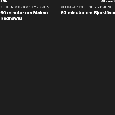
SHL
SE ALLA
KLUBB-TV ISHOCKEY
•
7 JUNI
1:02:53
KLUBB-TV ISHOCKEY
•
6 JUNI
1:0
Plus
60 minuter om Malmö
60 minuter om Björklöve
Redhawks