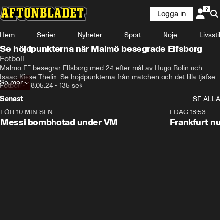
Logga in
Hem
Serier
Nyheter
Sport
Nöje
Livsstil
Se höjdpunkterna när Malmö besegrade Elfsborg
Fotboll
Malmö FF besegrar Elfsborg med 2-1 efter mål av Hugo Bolin och 
Isaac Kiese Thelin. Se höjdpunkterna från matchen och det lilla tjafset 
Se mer
mellan Johan Larsson och Malmös tränare Henrik Rydström.
Fotboll
•
28.05.24
•
135 sek
Senast
SE ALLA
FÖR 10 MIN SEN
0:47
I DAG 18:53
Messi bombhotad under VM
Frankfurt nu