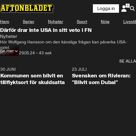
Logga in
Hem
Serier
Nyheter
Sport
Nöje
Livsstil
Därför drar inte USA in sitt veto i FN
Nyheter
Hör Wolfgang Hansson om den känsliga frågan kan påverka USA-
valet.
Se mer
Nyheter
•
29.05.24
•
43 sek
SE ALLA
30 JUNI
1:24
23 JULI
Kommunen som blivit en
Svensken om Rivieran:
tillflyktsort för skuldsatta
"Blivit som Dubai"