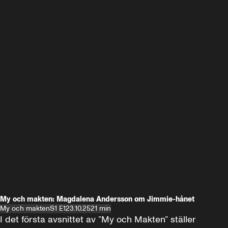
My och makten: Magdalena Andersson om Jimmie-hånet
My och makten
S1 E1
23.10.25
21 min
I det första avsnittet av ”My och Makten” ställer 