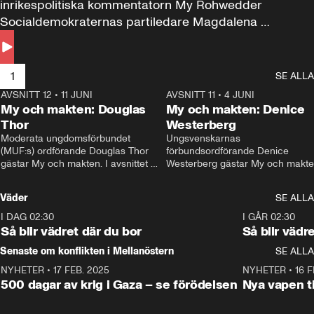
inrikespolitiska kommentatorn My Rohwedder 
Socialdemokraternas partiledare Magdalena 
Andersson till svars.
1
SE ALLA
AVSNITT 12
•
11 JUNI
26:27
AVSNITT 11
•
4 JUNI
2
My och makten: Douglas
My och makten: Denice
Thor
Westerberg
Moderata ungdomsförbundet 
Ungsvenskarnas 
(MUF:s) ordförande Douglas Thor 
förbundsordförande Denice 
gästar My och makten. I avsnittet 
Westerberg gästar My och makten.
diskuteras tonårsutvisningarna och 
avsnittet diskuteras migrationsfrå
hur Moderaterna ska locka väljare till 
och hur SD ska locka kvinnliga 
Väder
SE ALLA
valet i höst. 
väljare. 
I DAG 02:30
1:06
I GÅR 02:30
Så blir vädret där du bor
Så blir vädr
Senaste om konflikten i Mellanöstern
SE ALLA
NYHETER
•
17 FEB. 2025
0:45
NYHETER
•
16 F
500 dagar av krig i Gaza – se förödelsen
Nya vapen ti