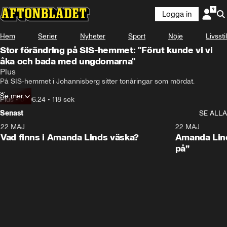
Logga in
Hem
Serier
Nyheter
Sport
Nöje
Livsstil
Stor förändring på SIS-hemmet: "Förut kunde vi vi
åka och bada med ungdomarna"
Plus
På SIS-hemmet i Johannisberg sitter tonåringar som mördat. 

Se mer
Aftonbladets Alexander Bönke har varit bakom gallret och pratat med 
Plus
•
01.06.24
•
118 sek
de som ska hjälpa ungdomarna att klara av skolan och tillslut göra 
Senast
SE ALLA
dem redo att återgå till samhället.
22 MAJ
0:59
22 MAJ
Plus
Plus
Vad finns i Amanda Linds väska?
Amanda Lind
på”