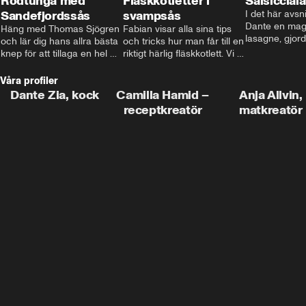
Rödtunga med
Fläskkotletter i
Salsiccial
Sandefjordssås
svampsås
I det här avsni
Dante en magi
Häng med Thomas Sjögren 
Fabian visar alla sina tips 
lasagne, gjord
och lär dig hans allra bästa 
och tricks hur man får till en 
med krämig b
knep för att tillaga en hel 
riktigt härlig fläskkotlett. Vi 
toppad med ma
fisk. I detta avsnitt blir de 
får även träffa den före 
Missa inte det
helstekt rödtunga med 
detta schlagerkungen 
Våra profiler
sandefjordssås och en 
Fredrik som lämnat stan 
Dante Zia, kock
Camilla Hamid –
Anja Allvin,
magisk sallad på pepparrot 
och sadlat om till grisbonde 
receptkreatör
matkreatör
och äpple.
på Gotland.