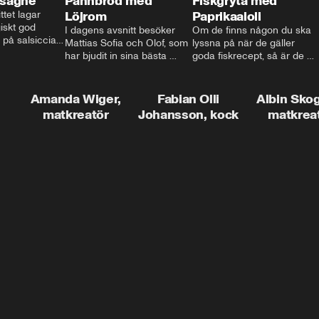
asagne
Pannbröd med
Fiskgryta med
ttet lagar 
Löjrom
Paprikaaioli
skt god 
I dagens avsnitt besöker 
Om de finns någon du ska 
 på salsiccia 
Mattias Sofia och Olof, som 
lyssna på när de gäller 
echamel och 
har bjudit in sina bästa 
goda fiskrecept, så är de 
ssa god ost. 
vänner Jessica och Roger, 
Thomas Sjögren. I det här 
ta!
för en trevlig middag. Han 
avsnittet får du receptet på 
visar hur man skapar en 
livets fiskgryta. Den perfekta 
Amanda Wiger,
Fabian Olli
Albin Sko
riktig restaurangupplevelse 
vardagsmatsfavoriten som 
matkreatör
Johansson, kock
matkrea
hemma, dom där extra 
funkar lika bra alla dagar i 
detaljerna som gör stor 
veckan.
skillnad och lyfta middagen 
till nästa nivå.