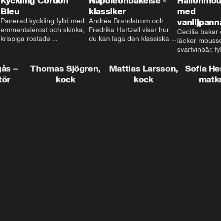
Kyckling Cordon
Napoleonbakelse -
Hallonmou
Bleu
klassiker
med
Panerad kyckling fylld med 
Andréa Brändström och 
vaniljpann
emmentalerost och skinka, 
Fredrika Hartzell visar hur 
Cecilia bakar e
krispiga rostade 
du kan laga den klassiska 
läcker mousse
salviapotatisar och hela 
napoleonbakelsen. En 
svartvinbär, fy
härligheten toppad med 
elegant och läcker efterrätt 
silkeslen vani
brynt smör och ärtor... Låter 
som imponerar vid varje 
gås –
Thomas Sjögren,
Mattias Larsson,
som vilar ova
Sofia He
det inte som en given succé 
tillfälle!
smulbotten. H
tör
kock
kock
matk
på middagsbordet i veckan? 
allting med va
Mattias visar dig alla tips 
vit chokladgrä
och trix för att du ska lyckas 
dig bästa tipse
med middagen.
dekorera en tår
snyggt!