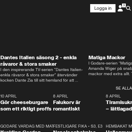
Logga in
Dantes Italien säsong 2 - enkla
Matiga Mackor
råvaror & stora smaker
I Godare-serien “Matig
Amanda Wiger på snabb
I den inspirerande TV-serien "Dantes Italien- 
mackor med extra allt. 
enkla råvaror & stora smaker" återvänder 
traditionella smörgåsarn
kocken Dante Zia till sitt hemland för att 
lunchmacka med chili ch
fördjupa sig i de kulinariska traditioner som 
SE ALLA
italiensk variant med vi
definierat Italiens själ. Denna säsong utforskar 
festliga snittar som gar
0
10 APRIL
Dante regionen Emilia-Romagna och staden 
2:04
8 APRIL
0:43
8 APRIL
Gör cheeseburgare
Parma, där han upptäcker den genuina 
Falukorv är
Tiramisuk
matfilosofin Cucina Povera.
som ett riktigt proffs
romantiskt
– lättlaga
2
GODARE VARDAG MED MATTIAS LARSSON
11:35
FESTLIGARE FIKA
•
S1, E6
•
S3, E3
13:18
HEMBAKAT M