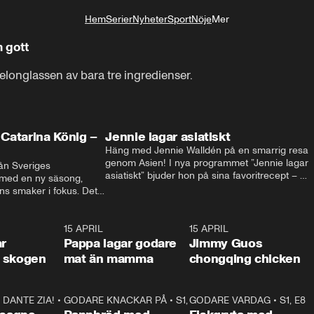
Hem
Serier
Nyheter
Sport
Nöje
Mer
Livsstil
 gott
longlassen av bara tre ingredienser.
Catarina König –
Jennie lagar asiatiskt
Häng med Jennie Walldén på en smarrig resa 
genom Asien! I nya programmet ”Jennie lagar 
ån Sveriges 
asiatiskt” bjuder hon på sina favoritrecept – 
 med en ny säsong, 
från fräscha vietnamesiska sommarrullar till 
s smaker i fokus. Det 
krispig koreansk Bibimbap. Massor av smak, 
ingel, julfavoriter och 
smarta tips och matglädje utlovas!
rns fester till succé.
1:29
15 APRIL
0:53
15 APRIL
1:2
ar
Pappa lagar godare
Jimmy Guos
 i skogen
mat än mamma
chongqing chicken
DANTE ZIA!
16:10
•
GODARE KNACKAR PÅ
S1, E1
26:05
•
S1, E3
GODARE VARDAG
•
S1, E8
9:2