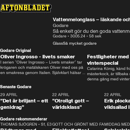
Vattenmelonglass – läskande och
Godare
Så enkelt gör du den goda vattenme
Godare
•
30.05.24
•
58 sek
Glass
Så mycket godare
Godare Original
Oliver Ingrosso - livets smaker
Festligheter med 
I serien ”Oliver Ingrosso – Livets smaker” tar 
vinterspecial
krögaren och matälskaren Oliver med oss på 
Catarina König, känd fr
en smakresa genom Italien. Självklart hälsar 
mästerkock, är tillbaka
brodern Benjamin Ingrosso på i Rom.
denna gång med vintern
blir småplock till glöggm
Senaste Godare
enkla knep som gör vinte
29 APRIL
0:50
22 APRIL
1:00
22 APRIL
”Det är briljant – ett
”Otroligt gott –
Erik plock
genidrag”
världsklass”
vildsallad
Godare rekommenderar
THOMAS SJÖGREN
•
S1, E3
13:56
GOTT OCH GRÖNT MED FABBE
12:17
MIDDAG MED 
•
S2, E2