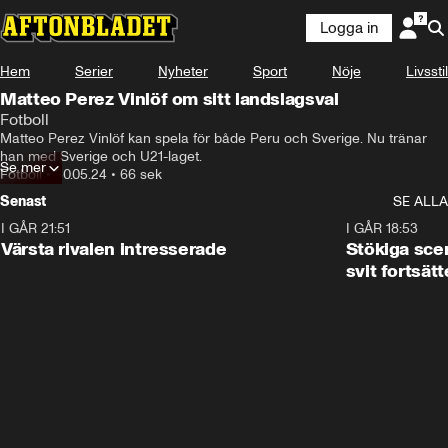
Logga in
Hem
Serier
Nyheter
Sport
Nöje
Livsstil
Matteo Perez Vinlöf om sitt landslagsval
Fotboll
Matteo Perez Vinlöf kan spela för både Peru och Sverige. Nu tränar 
han med Sverige och U21-laget.
Se mer
Fotboll
•
30.05.24
•
66 sek
Senast
SE ALLA
I GÅR 21:51
0:31
I GÅR 18:53
Värsta rivalen intresserade
Stökiga sce
svit fortsätt