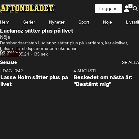
Logga in
Hem
Serier
Nyheter
Sport
Nöje
Livsstil
Lucianoz sätter plus på livet
Nöje
Dansbandsartisten Lucianoz sätter plus på karriären, kärlekslivet, 
hälsan, framtidsplanerna och ekonomin.
Se mer
Nöje
•
30.05.24
•
135 sek
Senaste
SE ALLA
I DAG 10:42
1:04
4 AUGUSTI
Lasse Holm sätter plus på
Beskedet om nästa år:
livet
”Bestämt mig”