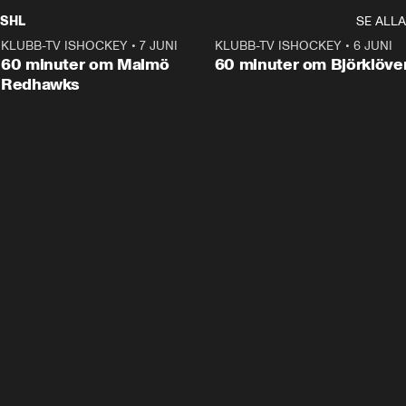
SHL
SE ALLA
KLUBB-TV ISHOCKEY
•
7 JUNI
1:02:53
KLUBB-TV ISHOCKEY
•
6 JUNI
1:0
Plus
60 minuter om Malmö
60 minuter om Björklöve
Redhawks