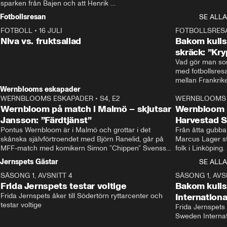
sparken från Bajen och att Henrik 
Rydström tar över
Fotbollsresan
SE ALLA
FOTBOLL
•
16 JULI
0:44
FOTBOLLSRES
Niva vs. fruktsallad
Bakom kulis
skräck: ”Kry
Vad gör man som
med fotbollsres
Wernblooms eskapader
WERNBLOOMS ESKAPADER
•
S4, E2
38:23
WERNBLOOMS 
Wernbloom på match i Malmö – skjutsar
Wernbloom 
Jansson: ”Färdtjänst”
Harvestad 
Pontus Wernbloom är i Malmö och grottar i det 
Från åtta gubbar 
skånska självförtroendet med Björn Ranelid, går på 
Marcus Lager sta
MFF-match med komikern Simon ”Chippen” Svensson 
folk i Linköping
och hjälper skadade stjärnbacken Pontus Jansson 
och Wernbloom kl
Jernspets Gästar
SE ALLA
hem. 
SÄSONG 1, AVSNITT 4
13:37
SÄSONG 1, AVS
Frida Jernspets testar voltige
Bakom kuli
Frida Jernspets åker till Södertörn ryttarcenter och 
Internation
testar voltige
Frida Jernspets 
Sweden Interna