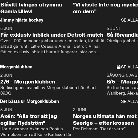
Blåvitt tvingas utrymma
”Vi visste inte nog mycke
Gamla Ullevi
om dem”
Jimmy hjärta hockey
SE ALLA
5 JUNI
11:14
5 JUNI
Får exklusiv inblick under Detroit-match
Så förvandl
Över 1 000 personer jobbar under en match, för att få 
Otroliga jobbet
allt att gå runt i Little Ceasars Arena i Detroit. Vi har 
fått en exklusiv inblick i hur allt fungerar inför och 
under match i världens bästa hockeyliga
Morgonklubben
SE ALLA
2 JUNI
SÄSONG 1, AVSN
2/6 - Morgonklubben
8/5 – Morg
Se tisdagens avsnitt av Morgonklubben här. Start 
Se fredagens av
09.00. 
Det bästa ur Morgonklubben
SE ALLA
5 JUNI
0:44
2 JUNI
Axén: ”Alla tror att jag
Norges ultimata hån mot
ogillar Rydström”
Sverige – efter krossen
Hör Alexander Axén och Pontus 
Per Bohman: ”Det är värre”
Wernbloom om att Kalle Karlsson får 