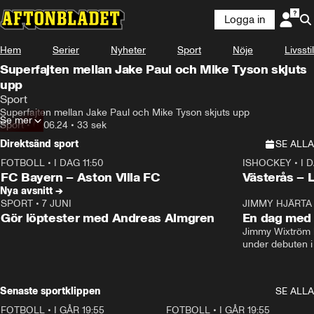
Logga in
Hem
Serier
Nyheter
Sport
Nöje
Livsstil
Superfajten mellan Jake Paul och Mike Tyson skjuts
upp
Sport
Superfajten mellan Jake Paul och Mike Tyson skjuts upp
Se mer
Sport
•
01.06.24
•
33 sek
Direktsänd sport
SE ALLA
FOTBOLL
•
I DAG 11:50
ISHOCKEY
•
I 
Plus
Plus
FC Bayern – Aston Villa FC
Västerås – 
Nya avsnitt →
SPORT
•
7 JUNI
16:36
JIMMY HJÄRTA
Gör löptester med Andreas Almgren
En dag med 
Jimmy Wixtröm 
under debuten i
Senaste sportklippen
SE ALLA
FOTBOLL
•
I GÅR 19:55
0:29
FOTBOLL
•
I GÅR 19:55