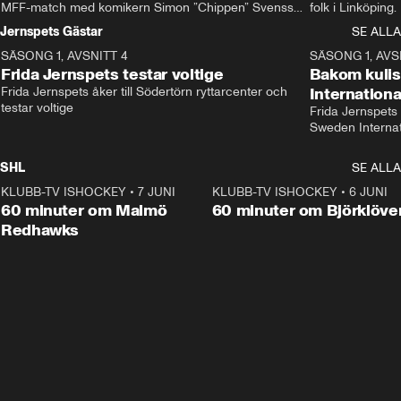
MFF-match med komikern Simon ”Chippen” Svensson 
folk i Linköping
och hjälper skadade stjärnbacken Pontus Jansson 
och Wernbloom kl
Jernspets Gästar
SE ALLA
hem. 
SÄSONG 1, AVSNITT 4
13:37
SÄSONG 1, AVS
Frida Jernspets testar voltige
Bakom kuli
Frida Jernspets åker till Södertörn ryttarcenter och 
Internation
testar voltige
Frida Jernspets 
Sweden Interna
SHL
SE ALLA
KLUBB-TV ISHOCKEY
•
7 JUNI
1:02:53
KLUBB-TV ISHOCKEY
•
6 JUNI
1:0
Plus
60 minuter om Malmö
60 minuter om Björklöve
Redhawks