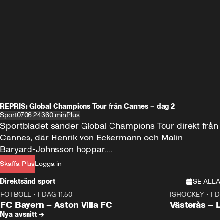
REPRIS: Global Champions Tour från Cannes – dag 2
Sport
07.06.24
360 min
Plus
Sportbladet sänder Global Champions Tour direkt från 
Cannes, där Henrik von Eckermann och Malin 
Baryard-Johnsson hoppar.

Skaffa Plus
Logga in
Se tävlingen i Plus!
Direktsänd sport
SE ALLA
FOTBOLL
•
I DAG 11:50
ISHOCKEY
•
I 
Plus
Plus
FC Bayern – Aston Villa FC
Västerås – 
Nya avsnitt →