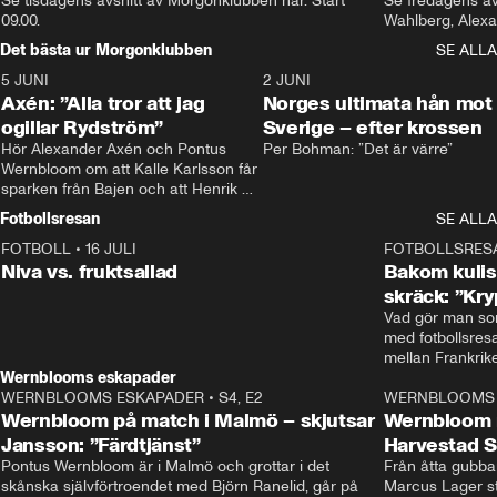
Se tisdagens avsnitt av Morgonklubben här. Start 
Se fredagens av
09.00. 
Det bästa ur Morgonklubben
SE ALLA
5 JUNI
0:44
2 JUNI
Axén: ”Alla tror att jag
Norges ultimata hån mot
ogillar Rydström”
Sverige – efter krossen
Hör Alexander Axén och Pontus 
Per Bohman: ”Det är värre”
Wernbloom om att Kalle Karlsson får 
sparken från Bajen och att Henrik 
Rydström tar över
Fotbollsresan
SE ALLA
FOTBOLL
•
16 JULI
0:44
FOTBOLLSRES
Niva vs. fruktsallad
Bakom kulis
skräck: ”Kry
Vad gör man som
med fotbollsres
Wernblooms eskapader
WERNBLOOMS ESKAPADER
•
S4, E2
38:23
WERNBLOOMS 
Wernbloom på match i Malmö – skjutsar
Wernbloom 
Jansson: ”Färdtjänst”
Harvestad 
Pontus Wernbloom är i Malmö och grottar i det 
Från åtta gubbar 
skånska självförtroendet med Björn Ranelid, går på 
Marcus Lager sta