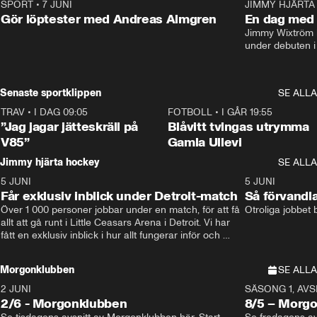
SPORT
•
7 JUNI
16:36
JIMMY HJÄRTA
Gör löptester med Andreas Almgren
En dag med 
Jimmy Wixtröm 
under debuten i
Senaste sportklippen
SE ALLA
TRAV
•
I DAG 09:05
1:06
FOTBOLL
•
I GÅR 19:55
”Jag jagar jätteskräll på
Blåvitt tvingas utrymma
V85”
Gamla Ullevi
Jimmy hjärta hockey
SE ALLA
5 JUNI
11:14
5 JUNI
Får exklusiv inblick under Detroit-match
Så förvandl
Över 1 000 personer jobbar under en match, för att få 
Otroliga jobbet
allt att gå runt i Little Ceasars Arena i Detroit. Vi har 
fått en exklusiv inblick i hur allt fungerar inför och 
under match i världens bästa hockeyliga
Morgonklubben
SE ALLA
2 JUNI
SÄSONG 1, AVSN
2/6 - Morgonklubben
8/5 – Morg